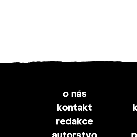
o nás
kontakt
redakce
autorstvo
p