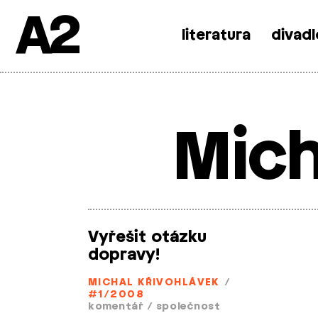
A2
literatura
divadl
Skip
to
content
Mich
Vyřešit otázku
dopravy!
MICHAL KŘIVOHLÁVEK
/
#1/2008
komentář
/
společnost