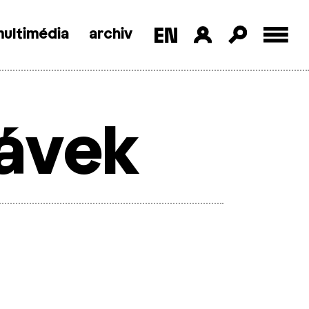
ultimédia
archiv
lávek