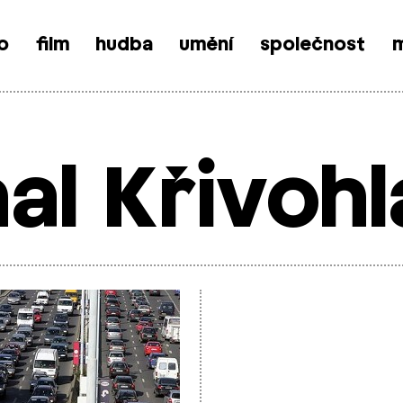
o
film
hudba
umění
společnost
m
al Křivoh