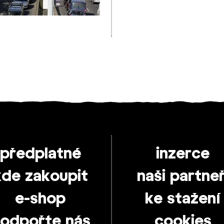
předplatné
inzerce
kde zakoupit
naši partneř
e-shop
ke stažení
odpořte nás
cookies