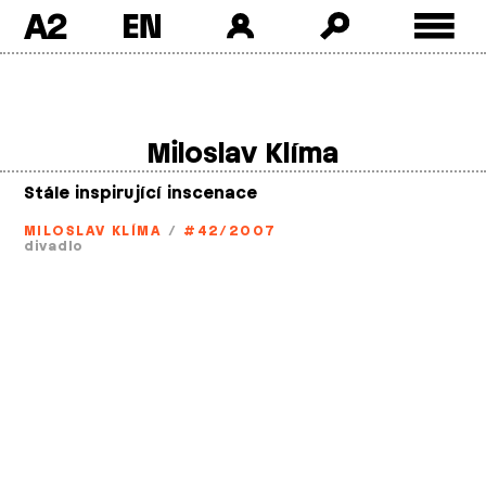
A2
Skip
to
content
Miloslav Klíma
Stále inspirující inscenace
MILOSLAV KLÍMA
/
#42/2007
divadlo