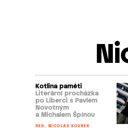
Ni
Kotlina paměti
Literární procházka
po Liberci s Pavlem
Novotným
a Michalem Špínou
RED
,
NICOLAS KOUREK