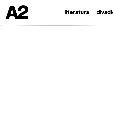
A2
literatura
divadl
Skip
to
content