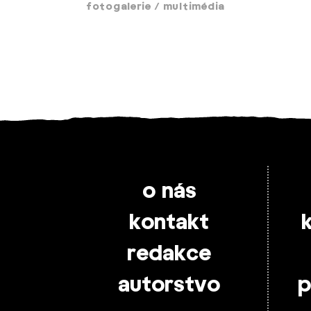
fotogalerie
/
multimédia
o nás
kontakt
redakce
autorstvo
p