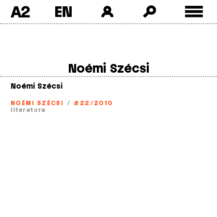
A2
Skip
to
content
Noémi Szécsi
Noémi Szécsi
NOÉMI SZÉCSI
/
#22/2010
literatura