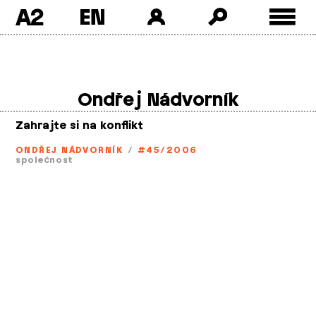
A2
Skip
to
content
Ondřej Nádvorník
Zahrajte si na konflikt
ONDŘEJ NÁDVORNÍK
/
#45/2006
společnost