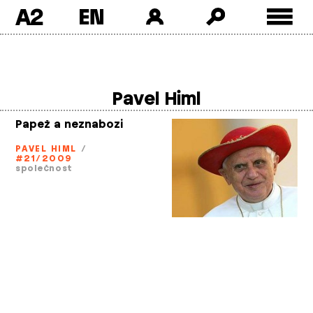
A2
Skip
to
content
Pavel Himl
Papež a neznabozi
PAVEL HIML
/
#21/2009
společnost