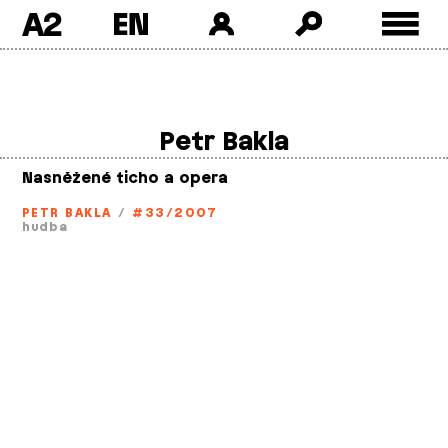
A2
Skip
to
content
Petr Bakla
Nasněžené ticho a opera
PETR BAKLA
/
#33/2007
hudba