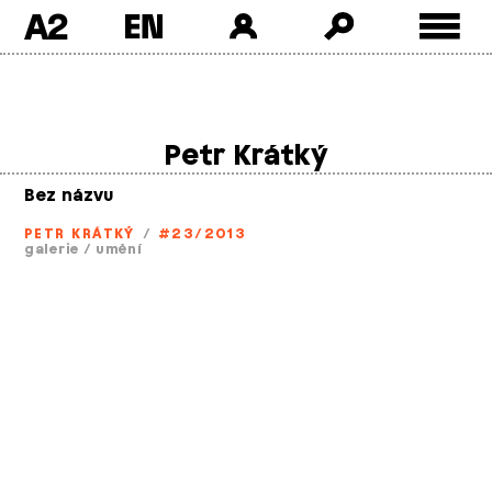
A2
Skip
to
content
Petr Krátký
Bez názvu
PETR KRÁTKÝ
/
#23/2013
galerie
/
umění