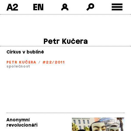
A2
Skip
to
content
Petr Kučera
Cirkus v bublině
PETR KUČERA
/
#22/2011
společnost
Anonymní
revolucionáři