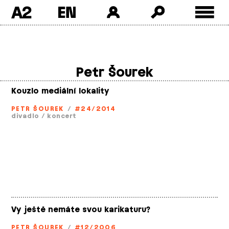
A2
Skip
to
content
Petr Šourek
Kouzlo mediální lokality
PETR ŠOUREK
/
#24/2014
divadlo
/
koncert
Vy ještě nemáte svou karikaturu?
PETR ŠOUREK
/
#12/2006