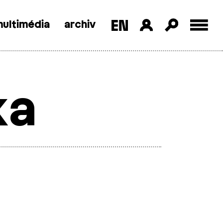
ultimédia
archiv
ka