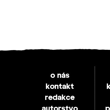
o nás
kontakt
redakce
autorstvo
p