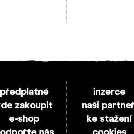
předplatné
inzerce
kde zakoupit
naši partneř
e-shop
ke stažení
odpořte nás
cookies