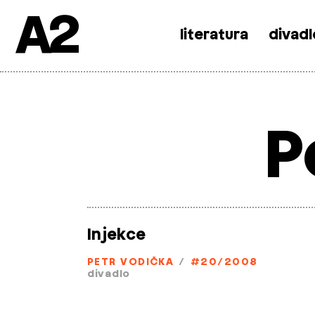
A2
literatura
divadl
Skip
to
content
P
Injekce
PETR VODIČKA
/
#20/2008
divadlo