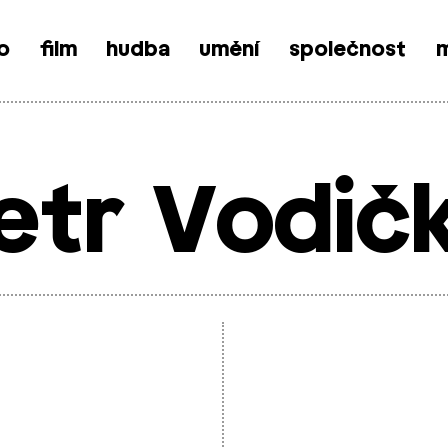
o
film
hudba
umění
společnost
m
etr Vodič