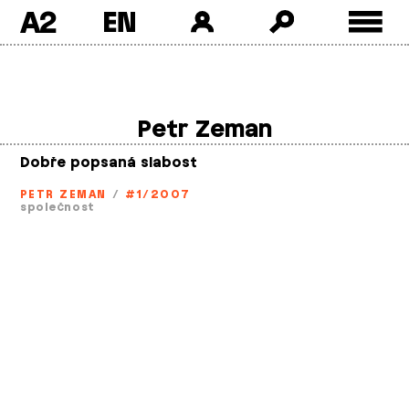
A2
Skip
to
content
Petr Zeman
Dobře popsaná slabost
PETR ZEMAN
/
#1/2007
společnost