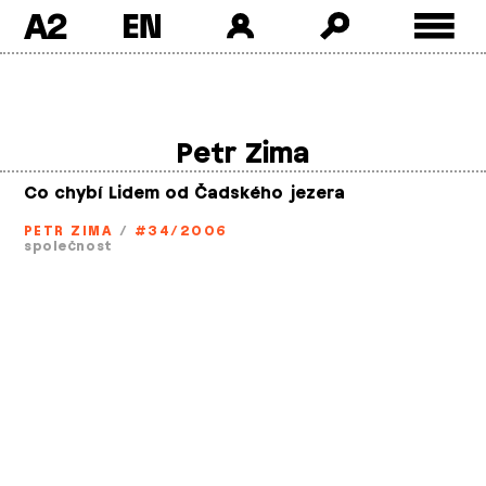
A2
Skip
to
content
Petr Zima
Co chybí Lidem od Čadského jezera
PETR ZIMA
/
#34/2006
společnost