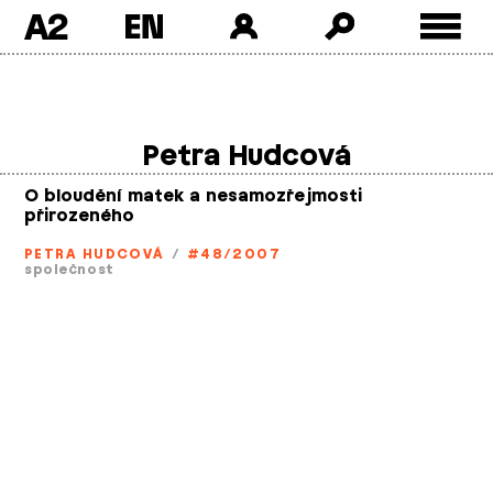
A2
Skip
to
content
Petra Hudcová
O bloudění matek a nesamozřejmosti
přirozeného
PETRA HUDCOVÁ
/
#48/2007
společnost