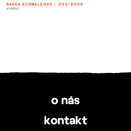
RADKA SCHMELZOVÁ
/
#33/2006
umění
o nás
kontakt