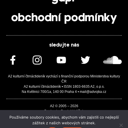
obchodní podmínky
sledujte nás
A2 kulturní čtrnáctideník vychází s finanční podporou Ministerstva kultury
ČR
A2 kulturní čtrnáctideník • ISSN 1803-6635 A2, o.p.s.
Na Květnici 700/1a, 140 00 Praha 4 • mail@advojka.cz
A2 © 2005 – 2026
Design by Daniel Vojtíšek
Built by JASA-IT & ChSoft
Používáme soubory cookies, abychom vám zajistili co nejlepší
zážitek z našich webových stránek.