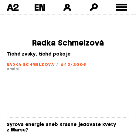
A2
Skip
to
content
Radka Schmelzová
Tiché zvuky, tiché pokoje
RADKA SCHMELZOVÁ
/
#43/2006
umění
Syrová energie aneb Krásné jedovaté květy
z Marsu?