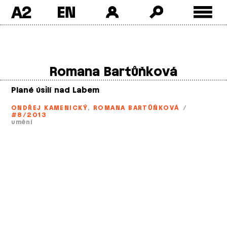
A2
Skip
to
content
Romana Bartůňková
Plané úsilí nad Labem
ONDŘEJ KAMENICKÝ
,
ROMANA BARTŮŇKOVÁ
/
#8/2013
umění