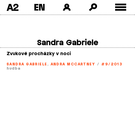
A2
Skip
to
content
Sandra Gabriele
Zvukové procházky v noci
SANDRA GABRIELE
,
ANDRA MCCARTNEY
/
#9/2013
hudba