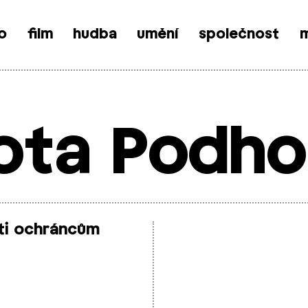
o
film
hudba
umění
společnost
m
lota Podho
ti ochráncům