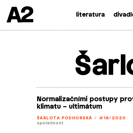
A2
literatura
divadl
Skip
to
content
Šar
Normalizačními postupy pro
klimatu – ultimátum
ŠARLOTA PODHORSKÁ
/
#18/2020
společnost