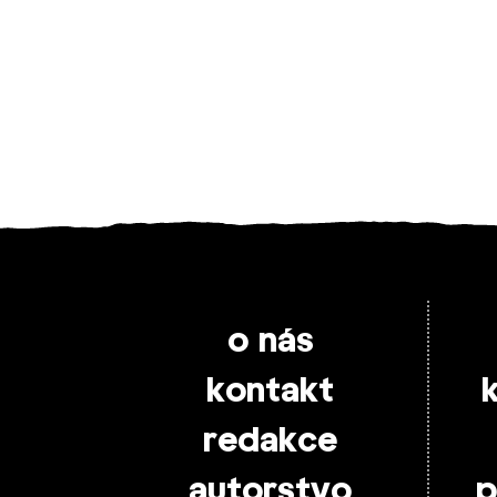
o nás
kontakt
redakce
autorstvo
p