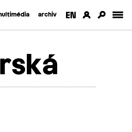
ultimédia
archiv
rská