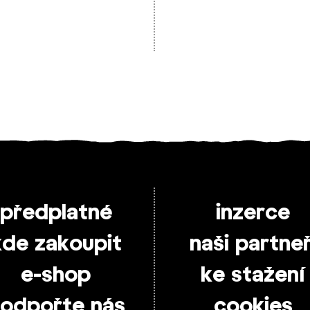
předplatné
inzerce
kde zakoupit
naši partneř
e-shop
ke stažení
odpořte nás
cookies