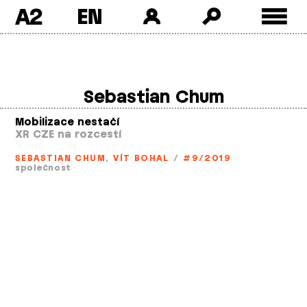
A2
Skip
to
content
Sebastian Chum
Mobilizace nestačí
XR CZE na rozcestí
SEBASTIAN CHUM
,
VÍT BOHAL
/
#9/2019
společnost