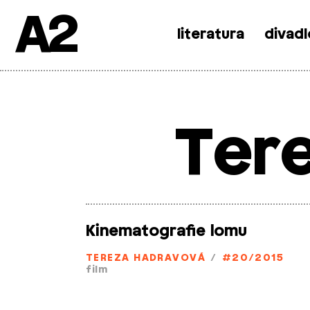
A2
literatura
divadl
Skip
to
content
Ter
Kinematografie lomu
TEREZA HADRAVOVÁ
/
#20/2015
film