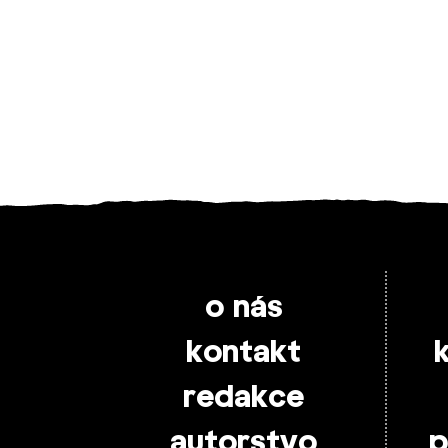
o nás
kontakt
redakce
autorstvo
p