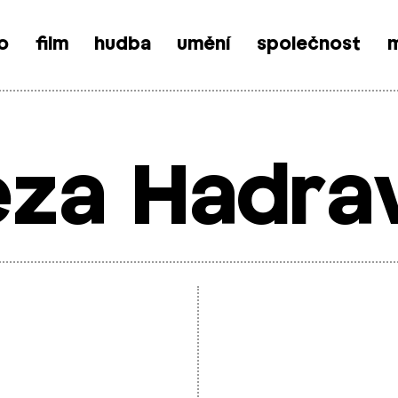
o
film
hudba
umění
společnost
m
eza Hadra