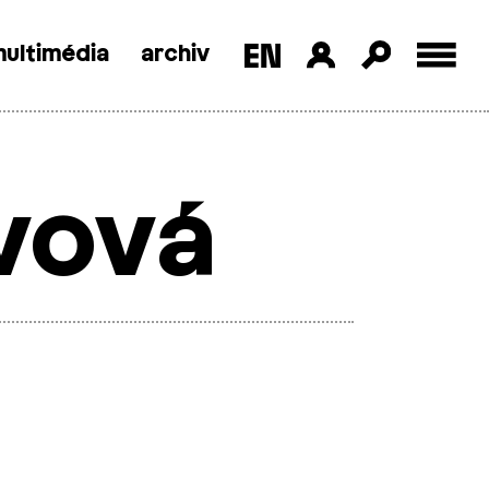
ultimédia
archiv
vová