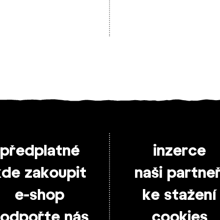
předplatné
inzerce
kde zakoupit
naši partneř
e-shop
ke stažení
odpořte nás
cookies