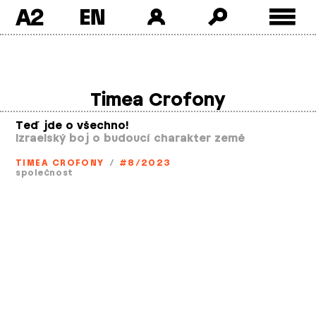
A2
Skip
to
content
Timea Crofony
Teď jde o všechno!
Izraelský boj o budoucí charakter země
TIMEA CROFONY
/
#8/2023
společnost