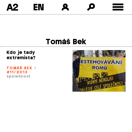
A2
Skip
to
content
Tomáš Bek
Kdo je tady
extremista?
TOMÁŠ BEK
/
#11/2013
společnost