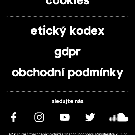
cookies
etický kodex
gdpr
obchodní podmínky
sledujte nás
A2 kulturní čtrnáctideník vychází s finanční podporou Ministerstva kultury