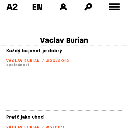
A2
Skip
to
content
Václav Burian
Každý bajonet je dobrý
VÁCLAV BURIAN
/
#20/2012
společnost
Prašť jako uhoď
VÁCLAV BURIAN
/
#6/2011