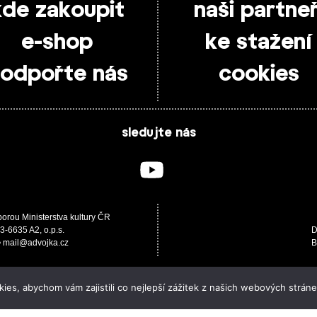
kde zakoupit
naši partneř
e-shop
ke stažení
odpořte nás
cookies
sledujte nás
porou Ministerstva kultury ČR
3-6635 A2, o.p.s.
D
 • mail@advojka.cz
B
es, abychom vám zajistili co nejlepší zážitek z našich webových stráne