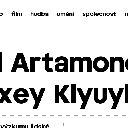
o
film
hudba
umění
společnost
m
l Artamo
xey Klyu
 výzkumu lidské