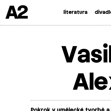
A2
literatura
divadl
Skip
to
content
Vasi
Ale
Pokrok v umělecké tvorbě a