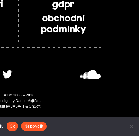
i
gdpr
obchodní
podmínky
A2 © 2005 – 2026
esign by Daniel Vojtíšek
uilt by JASA-IT & ChSoft
k.
Ok
Nepovolit