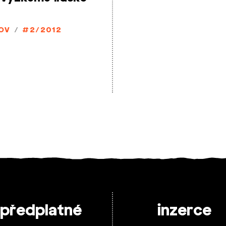
OV
/
#2/2012
předplatné
inzerce