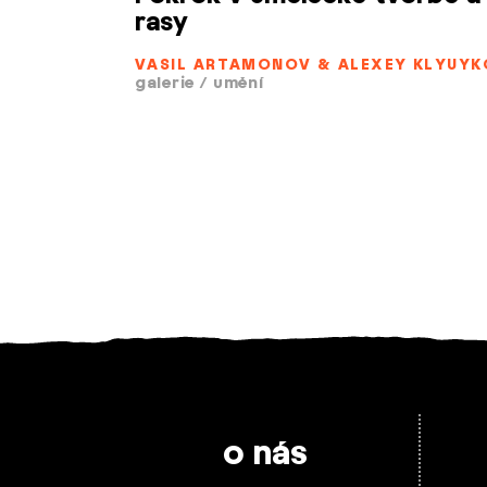
rasy
VASIL ARTAMONOV & ALEXEY KLYUYK
galerie
/
umění
o nás