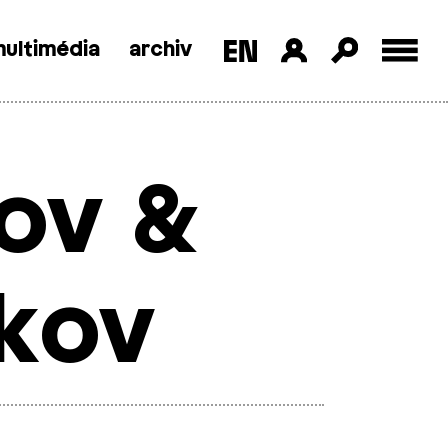
ultimédia
archiv
nov &
ykov