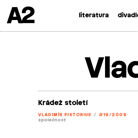
A2
literatura
divadl
Skip
to
content
Vla
Krádež století
VLADIMÍR PISTORIUS
/
#19/2009
společnost