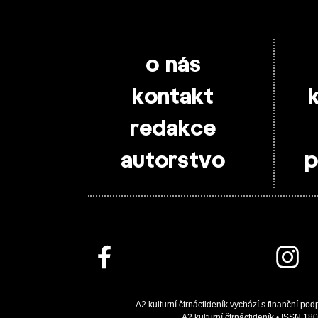
o nás
kontakt
redakce
autorstvo
p
A2 kulturní čtrnáctideník vychází s finanční pod
A2 kulturní čtrnáctideník • ISSN 180