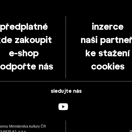
předplatné
inzerce
kde zakoupit
naši partneř
e-shop
ke stažení
odpořte nás
cookies
sledujte nás
porou Ministerstva kultury ČR
3-6635 A2, o.p.s.
D