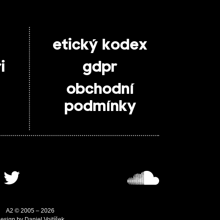
etický kodex
i
gdpr
obchodní
podmínky
A2 © 2005 – 2026
esign by Daniel Vojtíšek