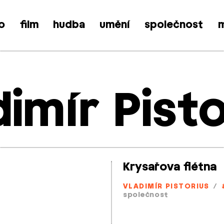
o
film
hudba
umění
společnost
m
dimír Pisto
Krysařova flétna
VLADIMÍR PISTORIUS
/
společnost