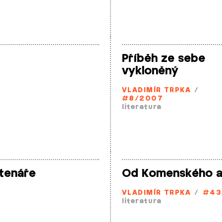
Příběh ze sebe
vykloněný
VLADIMÍR TRPKA
/
#8/2007
literatura
čtenáře
Od Komenského až
VLADIMÍR TRPKA
/
#43
literatura