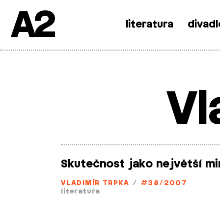
A2
literatura
divadl
Skip
to
content
Vl
Skutečnost jako největší mi
VLADIMÍR TRPKA
/
#38/2007
literatura