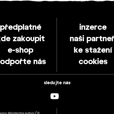
předplatné
inzerce
kde zakoupit
naši partneř
e-shop
ke stažení
odpořte nás
cookies
sledujte nás
porou Ministerstva kultury ČR