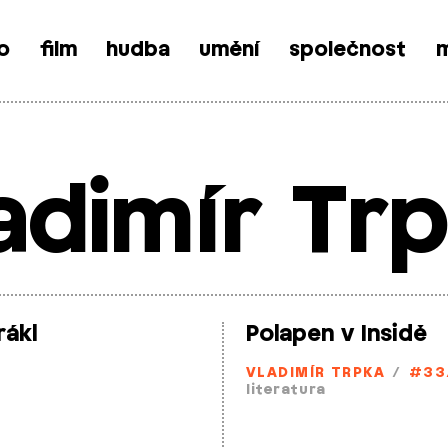
o
film
hudba
umění
společnost
m
adimír Tr
rákl
Polapen v Insidě
VLADIMÍR TRPKA
/
#33
literatura