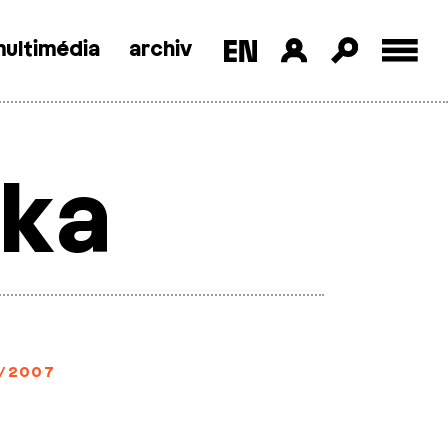
ultimédia
archiv
pka
/2007