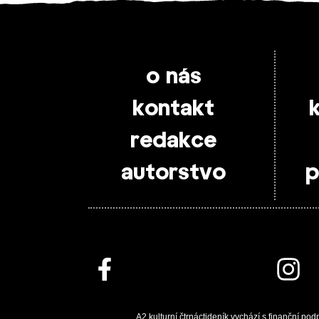
o nás
kontakt
redakce
autorstvo
p
A2 kulturní čtrnáctideník vychází s finanční pod