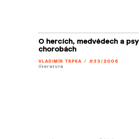
O hercích, medvědech a ps
chorobách
VLADIMÍR TRPKA
/
#33/2006
literatura