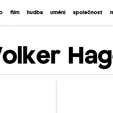
o
film
hudba
umění
společnost
m
olker Ha