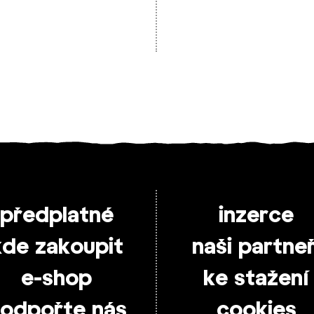
předplatné
inzerce
kde zakoupit
naši partneř
e-shop
ke stažení
odpořte nás
cookies