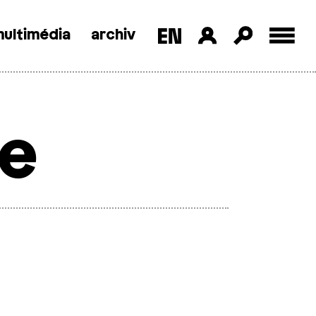
ultimédia
archiv
ge