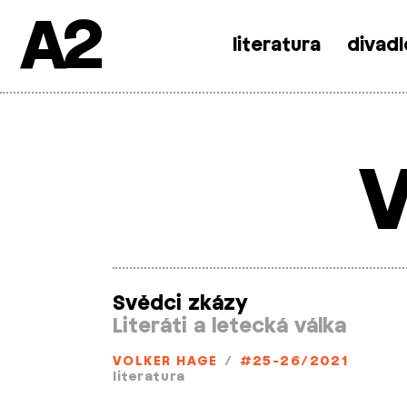
A2
literatura
divadl
Skip
to
content
V
Svědci zkázy
Literáti a letecká válka
VOLKER HAGE
/
#25-26/2021
literatura