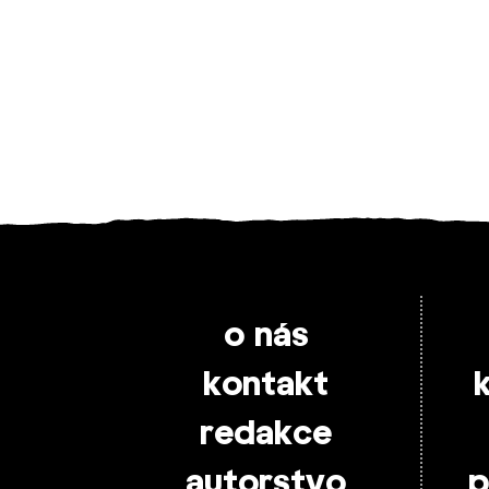
o nás
kontakt
redakce
autorstvo
p