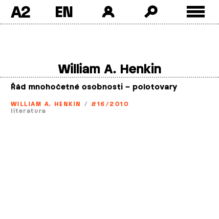
A2
Skip
to
content
William A. Henkin
Řád mnohočetné osobnosti – polotovary
WILLIAM A. HENKIN
/
#16/2010
literatura