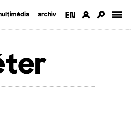
ultimédia
archiv
éter