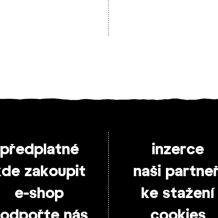
předplatné
inzerce
kde zakoupit
naši partneř
e-shop
ke stažení
odpořte nás
cookies