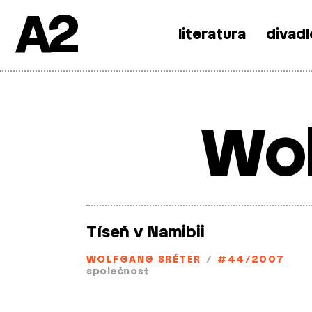
A2
literatura
divadl
Skip
to
content
Wol
Tíseň v Namibii
WOLFGANG SRÉTER
/
#44/2007
společnost