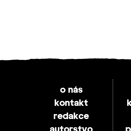
o nás
kontakt
redakce
autorstvo
p