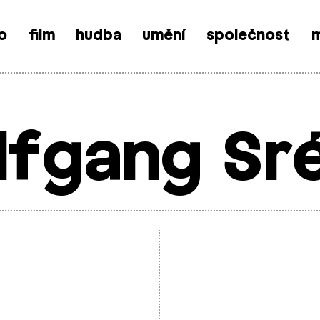
o
film
hudba
umění
společnost
m
fgang Sr