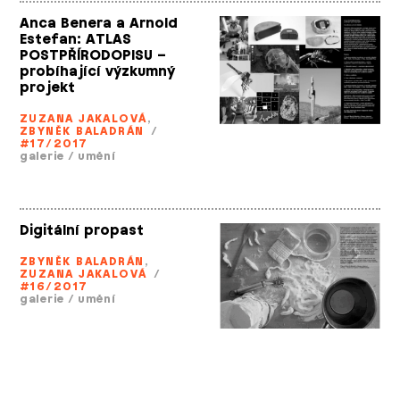
Anca Benera a Arnold
Estefan: ATLAS
POSTPŘÍRODOPISU –
probíhající výzkumný
projekt
ZUZANA JAKALOVÁ
,
ZBYNĚK BALADRÁN
/
#17/2017
galerie
/
umění
Digitální propast
ZBYNĚK BALADRÁN
,
ZUZANA JAKALOVÁ
/
#16/2017
galerie
/
umění