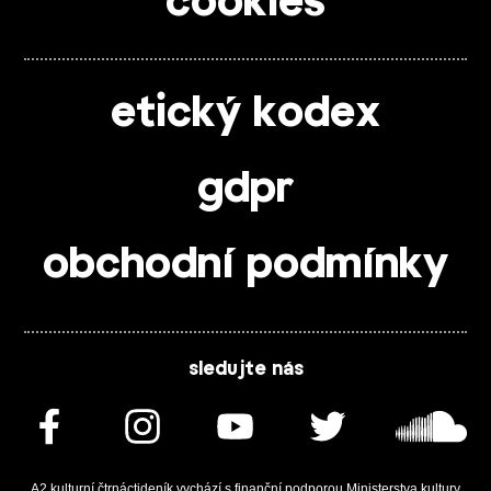
cookies
etický kodex
gdpr
obchodní podmínky
sledujte nás
A2 kulturní čtrnáctideník vychází s finanční podporou Ministerstva kultury