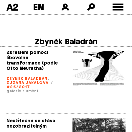
A2
Skip
to
content
Zbyněk Baladrán
Zkreslení pomocí
libovolné
transformace (podle
Otto Neuratha)
ZBYNĚK BALADRÁN
,
ZUZANA JAKALOVÁ
/
#26/2017
galerie
/
umění
Neužitečné se stává
nezobrazitelným