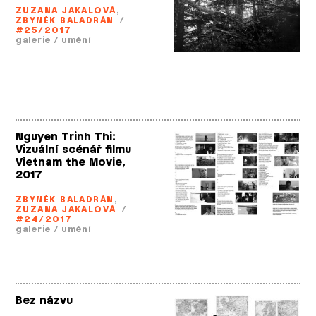
ZUZANA JAKALOVÁ
,
ZBYNĚK BALADRÁN
/
#25/2017
galerie
/
umění
Nguyen Trinh Thi:
Vizuální scénář filmu
Vietnam the Movie,
2017
ZBYNĚK BALADRÁN
,
ZUZANA JAKALOVÁ
/
#24/2017
galerie
/
umění
Bez názvu