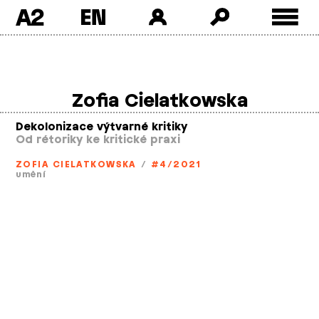
A2
Skip
to
content
Zofia Cielatkowska
Dekolonizace výtvarné kritiky
Od rétoriky ke kritické praxi
ZOFIA CIELATKOWSKA
/
#4/2021
umění