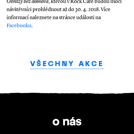
Obrazy bez domova
, kterou v Rock Café budou moci
návštěvníci prohlédnout až do 30. 4. 2018. Více
informací naleznete na stránce události na
Facebooku
.
VŠECHNY AKCE
o nás