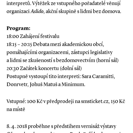
interpretů. Výtěžek ze vstupného pořadatelé věnují
organizaci
Aslido
, akční skupině s lidmi bez domova.
Program:
18:00 Zahájení festivalu
18:15 – 20:15 Debata mezi akademickou obcí,
pomáhajícími organizacemi, zástupci legislativy
a lidmi se zkušeností s bezdomovectvím (horní sál)
20:30 Začátek koncertu (dolní sál)
Postupně vystoupí tito interpreti: Sara Caramitti,
Donrvetr, Johuš Matuš a Minimum.
Vstupné: 100 Kč v předprodeji na smsticket.cz, 150 Kč
na místě
8. 4. 2018 proběhne s předstihem vernisáž výstavy