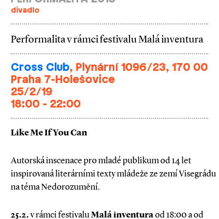
divadlo
Performalita v rámci festivalu Malá inventura
Cross Club
, Plynární 1096/23, 170 00
Praha 7-Holešovice
25/2/19
18:00 - 22:00
Like Me If You Can
Autorská inscenace pro mladé publikum od 14 let
inspirovaná literárními texty mládeže ze zemí Visegrádu
na téma Nedorozumění.
25.2.
v rámci festivalu
Malá inventura
od 18:00 a od