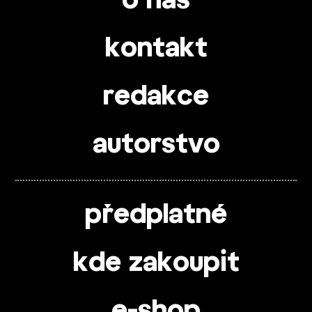
o nás
kontakt
redakce
autorstvo
předplatné
kde zakoupit
e-shop