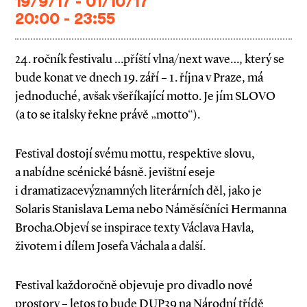
19/9/17 - 01/10/17
20:00 - 23:55
24. ročník festivalu …příští vlna/next wave…, který se
bude konat ve dnech 19. září – 1. října v Praze, má
jednoduché, avšak všeříkající motto. Je jím SLOVO
(a to se italsky řekne právě „motto“).
Festival dostojí svému mottu, respektive slovu,
a nabídne scénické básně. jevištní eseje
i dramatizacevýznamných literárních děl, jako je
Solaris Stanislava Lema nebo Náměsíčníci Hermanna
Brocha.Objeví se inspirace texty Václava Havla,
životem i dílem Josefa Váchala a další.
Festival každoročně objevuje pro divadlo nové
prostory – letos to bude DUP39 na Národní třídě