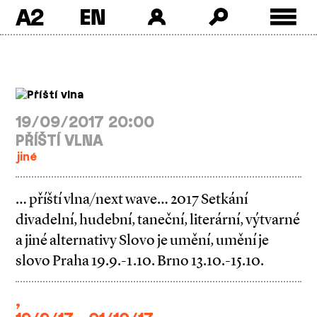
A2
Skip
to
content
19/09/2017 20:00
PŘÍŠTÍ VLNA
jiné
… příští vlna/next wave… 2017 Setkání
divadelní, hudební, taneční, literární, výtvarné
a jiné alternativy Slovo je umění, umění je
slovo Praha 19.9.-1.10. Brno 13.10.-15.10.
,