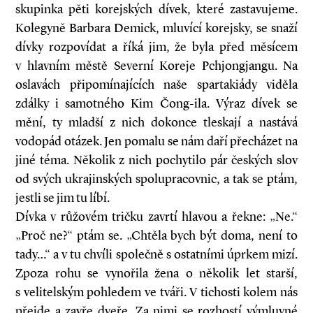
skupinka pěti korejských dívek, které zastavujeme.
Kolegyně Barbara Demick, mluvící korejsky, se snaží
dívky rozpovídat a říká jim, že byla před měsícem
v hlavním městě Severní Koreje Pchjongjangu. Na
oslavách připomínajících naše spartakiády viděla
zdálky i samotného Kim Čong-ila. Výraz dívek se
mění, ty mladší z nich dokonce tleskají a nastává
vodopád otázek. Jen pomalu se nám daří přecházet na
jiné téma. Několik z nich pochytilo pár českých slov
od svých ukrajinských spolupracovnic, a tak se ptám,
jestli se jim tu líbí.
Dívka v růžovém tričku zavrtí hlavou a řekne: „Ne.“
„Proč ne?“ ptám se. „Chtěla bych být doma, není to
tady…“ a v tu chvíli společně s ostatními úprkem mizí.
Zpoza rohu se vynořila žena o několik let starší,
s velitelským pohledem ve tváři. V tichosti kolem nás
přejde a zavře dveře. Za nimi se rozhostí výmluvné