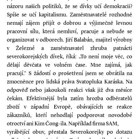
názoru našich politiků, že se dívky učí demokracii?
Spíše se učí kapitalismu. Zaměstnavatelé rozhodně
nemají zájem přijít o dobrou a výjimečně levnou
pracovní sílu, která nemluví, pracuje a nebude se
organizovat v odborech. Jiří Balabán, majitel výrobny
v Železné a zaměstnavatel zhruba patnácti
severokorejských dívek, říká: „To není moje věc, co
dělají děvčata ve volném čase. Mne zajímá, jak
pracují.“ S žádostí o prošetření jsem se obrátila na
zmocněnce pro lidská práva Svatopluka Karáska. Na
odpověď nebo jakoukoli reakci však již dva měsíce
čekám. Efektivnější byla zatím hrozba odběratelů
zboží v západní Evro­pě, obávajících se reakce
zákazníků, kteří nehodlají podporovat novodobé
otroctví ani Kim Čong-ila. Například firma SAM,
vyrábějící obuv, přestala Severokorejky po dotazu