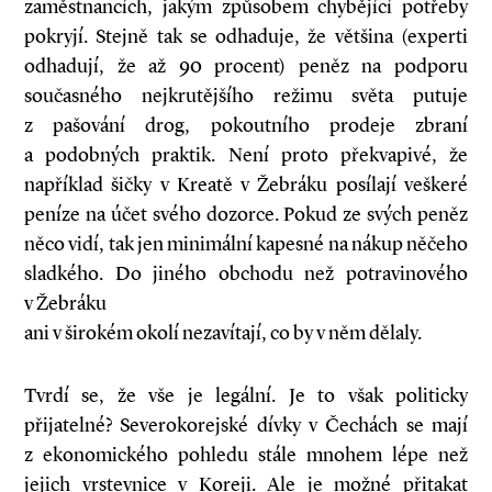
zaměstnancích, jakým způsobem chybějící potřeby
pokryjí. Stejně tak se odhaduje, že většina (experti
odhadují, že až 90 procent) peněz na podporu
současného nejkrutějšího režimu světa putuje
z pašování drog, pokoutního prodeje zbraní
a podobných praktik. Není proto překvapivé, že
například šičky v Kreatě v Žebráku posílají veškeré
peníze na účet svého dozorce. Pokud ze svých peněz
něco vidí, tak jen minimální kapesné na nákup něčeho
sladkého. Do jiného obchodu než potravinového
v Žebráku
ani v širokém okolí nezavítají, co by v něm dělaly.
Tvrdí se, že vše je legální. Je to však politicky
přijatelné? Severokorejské dívky v Čechách se mají
z ekonomického pohledu stále mnohem lépe než
jejich vrstevnice v Koreji. Ale je možné přitakat