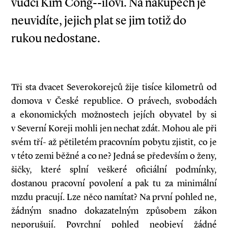
vůdci Kim Čong--ilovi. Na nákupech je
neuvidíte, jejich plat se jim totiž do
rukou nedostane.
Tři sta dvacet Severokorejců žije tisíce kilometrů od
domova v České republice. O právech, svobodách
a ekonomických možnostech jejích obyvatel by si
v Severní Koreji mohli jen nechat zdát. Mohou ale při
svém tří- až pětiletém pracovním pobytu zjistit, co je
v této zemi běžné a co ne? Jedná se především o ženy,
šičky, které splní veškeré oficiální podmínky,
dostanou pracovní povolení a pak tu za minimální
mzdu pracují. Lze něco namítat? Na první pohled ne,
žádným snadno dokazatelným způsobem zákon
neporušují. Povrchní pohled neobjeví žádné