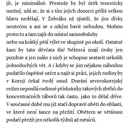
jít, je minimálně. Přestože by byl útěk teoreticky
možný, zdá se, že si s tím jejich dozorci příliš velkou
hlavu nedělají. V Žebráku už zjistili, že jim dívky
neutečou a ani se s nikým bavit nebudou. Mohou
proto tu a tam zajít do místní samoobsluhy
nebo na krátký pěší výlet ve skupině po okolí. Ostatně
kam by tato děvčata šla? Některá znají česky jen
pozdrav a jen málo z nich je schopno sestavit několik
jednoduchých vět. A i kdyby se jim nějakou náhodou
podařilo úspěšně utéct a najít si práci, jejich rodiny by
v Koreji čekal tvrdý osud. Dnešní severokorejský
režim neposílá rodinné příslušníky takových zběhů do
koncentračních táborů tak často, jako to dělal dříve.
V současné době mu již stačí dopravit oběti do oblasti,
ve které není šance na přežití. Obětem se většinou
podaří přežít jen několik týdnů až měsíců.