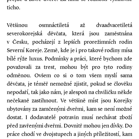
ticho.
Většinou osmnáctiletá až dvaadvacetiletá
severokorejská děvčata, která jsou zaměstnána
v Česku, pocházejí z lepších pro­režimních rodin
Severní Koreje. Země, kde je i pro takové rodiny mísa
bílé rýže luxus. Podmínky a práci, které bychom zde
považovali za trest, mohou být pro tyto rodiny
odměnou. Ovšem co si o tom všem myslí sama
děvčata, je téměř nemožné zjistit, pokud se člověku
nepodaří, tak jako nám, je alespoň na chviličku někde
nečekaně zastihnout. Ve většině míst jsou Korejky
ubytovány za zamčenými dveřmi, kam se není možné
dostat. I dodavatelé potravin musí nechávat zboží
před zavřenými dveřmi. Dovnitř mohou jen dívky. Do
práce chodí ve dvojstupech a jiných příležitostí, kam