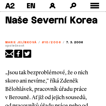
A2
Skip
Naše Severní Korea
to
content
MARIE JELÍNKOVÁ
/
#10/2006
/
7. 3. 2006
společnost
„Jsou tak bezproblémové, že o nich
skoro ani nevíme,“ říká Zdeněk
Bělohlávek, pracovník úřadu práce
v Berouně. Ať již od jejich sousedů,
od pracovníků úřadu práce nebo od