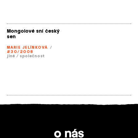
Mongolové sní český
sen
MARIE JELÍNKOVÁ
/
#30/2008
jiné
/
společnost
o nás