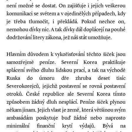
není možné se dostat. On zajišťuje i jejich veškerou
komunikaci se světem a v ojedinělých případech, kdy
je třeba tlumočit, i překládá. Pokud nechce on,
nemohou dívky nic. A tak dívky dál doplácejí na pouhé
dodržování litery zákona, jež náš stát umožňuje.
Hlavním důvodem k vykořisťování těchto šiček jsou
samozřejmě peníze. Severní Korea praktikuje
splácení svého dluhu lidskou prací, a tak na východě
Ruska do úmoru dře zhruba deset tisíc
Severokorejců, jejichž postavení se rovná postavení
otroků. České republice ale Severní Korea tímto
způsobem žádný dluh nesplácí. Peníze šiček plynou
někam jinam. Jejich vlast je země, která většinou svým
ambasádám poskytuje buď žádné nebo naprosto
minimální finanční krytí výdajů. Bývá na