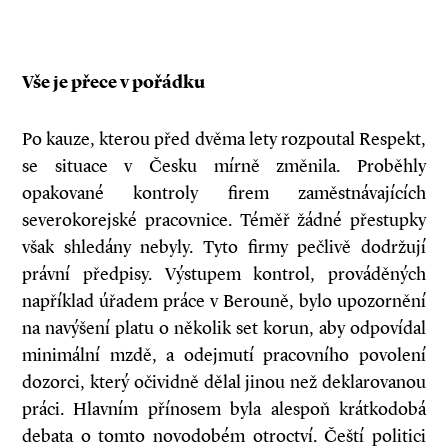
Vše je přece v pořádku
Po kauze, kterou před dvěma lety rozpoutal Respekt,
se situace v Česku mírně změnila. Proběhly
opakované kontroly firem zaměstnávajících
severokorejské pracovnice. Téměř žádné přestupky
však shledány nebyly. Tyto firmy pečlivě dodržují
právní předpisy. Výstupem kontrol, prováděných
například úřadem práce v Berouně, bylo upozornění
na navýšení platu o několik set korun, aby odpovídal
minimální mzdě, a odejmutí pracovního povolení
dozorci, který očividně dělal jinou než deklarovanou
práci. Hlavním přínosem byla alespoň krátkodobá
debata o tomto novodobém otroctví. Čeští politici