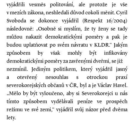
vyjádřili vesměs politování, ale protože je vše
v mezích zákona, neshledali důvod cokoli měnit. Cyril
Svoboda se dokonce vyjádřil (Respekt 16/2004)
následovně: „Osobně si myslím, že ty ženy se tady
můžou nakazit demokratickými poměry a pak je
budou uplatňovat po svém návratu v KLDR.“ Jakým
způsobem by však mohly být infikovány
demokratickými poměry za zavřenými dveřmi, se již
nezmínil. Jediným politikem, který vyjádřil jasný
a otevřený nesouhlas s otrockou praxí
severokorejských občanů v ČR, byl a je Václav Havel.
„Mělo by být vyloučeno, aby si Severokorejci u nás
tímto způsobem vydělávali peníze ve prospěch
režimu ve své zemi,“ vyjádřil svůj názor před dvěma
lety.