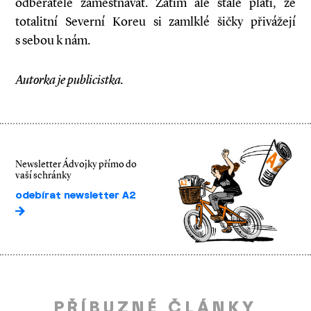
odběratele zaměstnávat. Zatím ale stále platí, že
totalitní Severní Koreu si zamlklé šičky přivážejí
s sebou k nám.
Autorka je publicistka.
Newsletter Ádvojky přímo do
vaší schránky
odebírat newsletter A2
PŘÍBUZNÉ ČLÁNKY