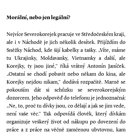
Morální, nebo jen legální?
Nejvíce Severokorejek pracuje ve Středočeském kraji,
ale i v Náchodě je jich několik desítek. Přijíždím do
Sněžky Náchod, kde šijí kabelky a tašky. „Víte, máme
tu Ukrajinky, Moldavanky, Vietnamky a další, ale
Korejky, ty jsou jiné,“ říká vrátný Antonín Janíček.
„Ostatní se chodí pobavit nebo někam do kina, ale
Korejky nejdou nikam,“ dodává rozpačitě. Marně se
pokouším dát si schůzku se severokorejským
dozorcem. Jeho odpověď do telefonu je jednoznačná:
„Ne, to, proč tu dívky jsou, co dělají a jak se jim vede,
není vaše věc.“ Tak odpovídá člověk, který dívkám
organizuje veškerý život od nákupu po dovezení do
práce a z práce na věčně zamčenou ubytovnu, kam