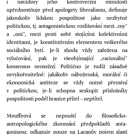
i navzdory jeho kontroverzní minulosti
upřednostňuje před apologety liberalismu, definuje
jakoukoliv lidskou pospolitost jako nezbytně
politickou, tj. antagonistickou: rozlišování mezi „my“
a „oni“, mezi proti sobě stojícími kolektivními
identitami, je konstitutivním elementem veškerého
sociálního bytí. Je-li shoda vždy založena na
vylučování, pak je všeobjímající „racionální“
konsensus nemožný. Politično je tudíž zásadně
nevykořenitelné: jakákoliv náboženská, morální či
ekonomická anti­teze se vždy nutně přemění
v politickou, je-li schopna seskupit příslušníky
pospolitosti podél hranice přítel – nepřítel.
Mouffeová se nepouští do filosoficko-
antropologického zkoumání předpokladů anta­
gonismu: odkazuje pouze na Lacanův pojem slasti