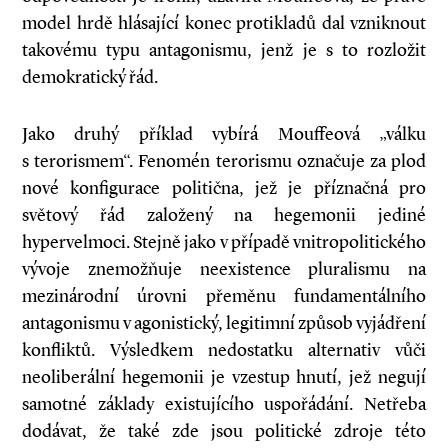
model hrdě hlásající konec protikladů dal vzniknout
takovému typu antagonismu, jenž je s to rozložit
demokratický řád.
Jako druhý příklad vybírá Mouffeová „válku
s terorismem“. Fenomén terorismu označuje za plod
nové konfigurace politična, jež je příznačná pro
světový řád založený na hegemonii jediné
hypervelmoci. Stejně jako v případě vnitropolitického
vývoje znemožňuje neexistence pluralismu na
mezinárodní úrovni přeměnu fundamentálního
antagonismu v agonistický, legitimní způsob vyjádření
konfliktů. Výsledkem nedostatku alternativ vůči
neoliberální hegemonii je vzestup hnutí, jež negují
samotné základy existujícího uspořádání. Netřeba
dodávat, že také zde jsou politické zdroje této