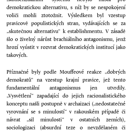
demokratickou alternativu, s níž by se nespokojení
voliči mohli ztotožnit. Výsledkem byl vzestup
pravicově populistických stran, vydávajících se za
„skutečnou alternativu“ k establishmentu. V zásadě
šlo o živelný nárůst brachiálního antagonismu, jenž
hrozí vyústit v rozvrat demokratických institucí jako
takových.
Příznačné byly podle Mouffeové reakce „dobrých
demokratů“ na vzestup krajní pravice, jež tento
fundamentální antagonismus jen utvrdily.
„Vysvětlení“ zapadající do jejich racionalistického
konceptu našli postupně v archaizaci („nedostatečné
vyrovnání se s minulostí“ v rakouském případě či
návrat „sil minulosti“ v ostatních zemích),
sociologizaci (absurdní teze o nevzdělaném či