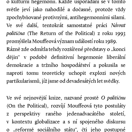
o kulturní hegemonii. Každé uspořádání se v tomto
světle jeví jako nahodilé a dočasné, protože vždy
zpochybňované protivnými, antihegemonními silami.
Ve své další, tentokrát samostatné práci
Návrat
politična
(The Return of the Political) z roku 1993
promýšlela Mouffeová význam událostí roku 1989.
Rázně zde odmítla tehdy rozšířené představy o „konci
dějin“ v podobě definitivní hegemonie liberální
demokracie a tržního hospodářství a pokusila se
naproti tomu teoreticky uchopit explozi nových
partikularismů, jíž jsme od devadesátých let svědky.
Ve své nejnovější knize, nazvané pros­tě
O
političnu
(On the Political), rozvíjí Mouffeová tyto postuláty
z perspektivy raného jedenadvacátého století,
v kontextu globalizace a s ní spojeného diskursu
o „reformě sociálního státu“, čti jeho postupné