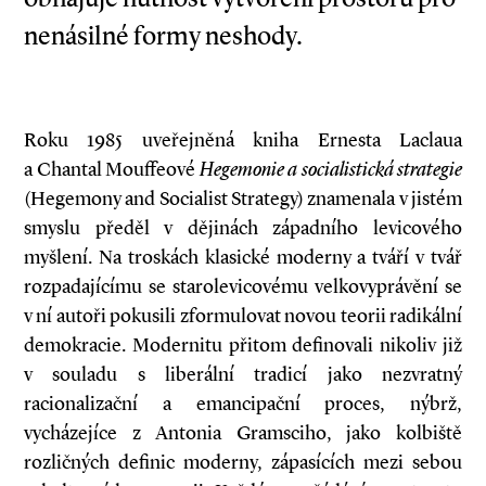
nenásilné formy neshody.
Roku 1985 uveřejněná kniha Ernesta Laclaua
a Chantal Mouffeové
Hegemonie a
socialistická strategie
(Hegemony and Socialist Strategy) znamenala v jistém
smyslu předěl v dějinách západního levicového
myšlení. Na troskách klasické moderny a tváří v tvář
rozpadajícímu se starolevicovému velkovyprávění se
v ní autoři pokusili zformulovat novou teorii radikální
demokracie. Modernitu přitom definovali nikoliv již
v souladu s liberální tradicí jako nezvratný
racionalizační a emancipační proces, nýbrž,
vycházejíce z Antonia Gramsciho, jako kolbiště
rozličných definic moderny, zápasících mezi sebou