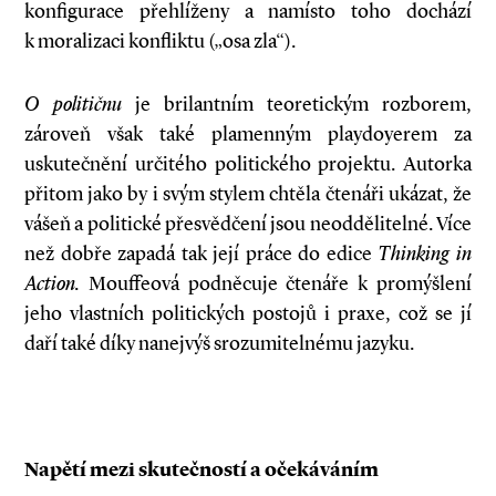
konfigurace přehlíženy a namísto toho dochází
k moralizaci konfliktu („osa zla“).
O
političnu
je brilantním teoretickým rozborem,
zároveň však také plamenným playdoyerem za
uskutečnění určitého politického projektu. Autorka
přitom jako by i svým stylem chtěla čtenáři ukázat, že
vášeň a politické přesvědčení jsou neoddělitelné. Více
než dobře zapadá tak její práce do edice
Thinking in
Action.
Mouffeová podněcuje čtenáře k promýšlení
jeho vlastních politických postojů i praxe, což se jí
daří také díky nanejvýš srozumitelnému jazyku.
Napětí mezi skutečností a očekáváním