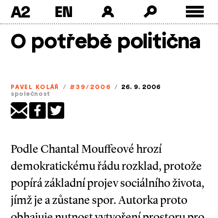
A2
Skip
O potřebě politična
to
content
PAVEL KOLÁŘ
/
#39/2006
/
26. 9. 2006
společnost
Podle Chantal Mouffeové hrozí
demokratickému řádu rozklad, protože
popírá základní projev sociálního života,
jímž je a zůstane spor. Autorka proto
obhajuje nutnost vytvoření prostoru pro