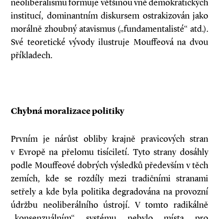
neoliberalismu formuje většinou vně demokratických
institucí, dominantním diskursem ostrakizován jako
morálně zhoubný atavismus („fundamentalisté“ atd.).
Své teore­tické vývody ilustruje Mouffeová na dvou
příkladech.
Chybná moralizace politiky
Prvním je nárůst obliby krajně pravicových stran
v Evropě na přelomu tisíciletí. Tyto strany dosáhly
podle Mouffeové dobrých výsledků především v těch
zemích, kde se rozdíly mezi tradičními stranami
setřely a kde byla politika degradována na provozní
údržbu neoliberálního ústrojí. V tomto radikálně
„konsenzuálním“ systému nebylo místa pro