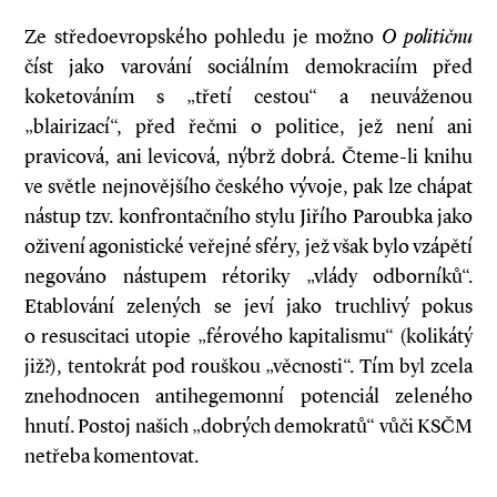
Ze středoevropského pohledu je možno
O
političnu
číst jako varování sociálním demokraciím před
koketováním s „třetí cestou“ a neuváženou
„blairizací“, před řečmi o politice, jež není ani
pravicová, ani levicová, nýbrž dobrá. Čteme-li knihu
ve světle nejnovějšího českého vývoje, pak lze chápat
nástup tzv. konfrontačního stylu Jiřího Paroubka jako
oživení agonistické veřejné sféry, jež však bylo vzápětí
negováno nástupem rétoriky „vlády odborníků“.
Etablování zelených se jeví jako truchlivý pokus
o resuscitaci utopie „férového kapitalismu“ (kolikátý
již?), tentokrát pod rouškou „věcnosti“. Tím byl zcela
znehodnocen antihegemonní potenciál zeleného
hnutí. Postoj našich „dobrých demokratů“ vůči KSČM
netřeba komentovat.