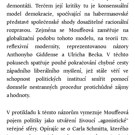
demontáži. Terčem její kritiky tu je konsensuální
model demokracie, spočívající na habermasovské
představě společenské shody dosažitelné racionální
rozpravou. Zejména se Mouffeová zaměřuje na
globalizační podobu tohoto modelu, na teorii tzv.
reflexivní modernity, reprezentovanou názory
Anthonyho Giddense a Ulricha Becka. V těchto
pokusech spatřuje pouhé pokračování chybné cesty
západního liberálního myšlení, jež stále věří ve
schopnost politických institucí smířit pomocí
domněle nestranných procedur protichůdné zájmy
a hodnoty.
V protikladu k těmto názorům vymezuje Mouffeová
pojem politiky jako utváření živoucí „agonistické“
veřejné sféry. Opírajíc se o Carla Schmitta, kterého