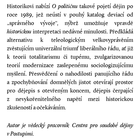
Historikovi nabízí
O
političnu
takové pojetí dějin po
roce 1989, jež neústí v pouhý katalog deviací od
„správného vývoje“, nýbrž umožňuje vpravdě
historickou
interpretaci nedávné minulosti. Předkládá
alternativu k teleologickým velkovyprávěním
zvěstujícím univerzální triumf liberálního řádu, ať již
k teorii totalitarismu či tupému, zvulgarizovanou
teorií modernizace zaslepenému sociologizujícímu
myšlení. Přesvědčení o nahodilosti panujícího řádu
a zpochybňování domnělých jistot otevírají prostor
pro dějepis s otevřeným koncem, dějepis čerpající
z nevykořenitelného napětí mezi historickou
zkušeností a očekáváním.
Autor je vědecký pracovník Centra pro soudobé dějiny
v Postupimi.