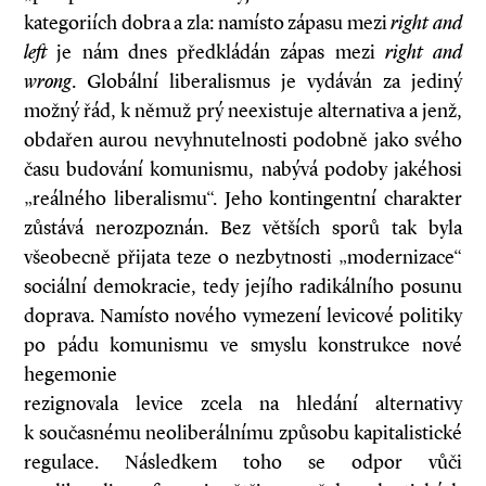
kategoriích dobra a zla: namísto zápasu mezi
right and
left
je nám dnes předkládán zápas mezi
right and
wrong
. Globální liberalismus je vydáván za jediný
možný řád, k němuž prý neexistuje alternativa a jenž,
obdařen aurou nevyhnutelnosti podobně jako svého
času budování komunismu, nabývá podoby jakéhosi
„reálného liberalismu“. Jeho kontingentní charakter
zůstává nerozpoznán. Bez větších sporů tak byla
všeobecně přijata teze o nezbytnosti „modernizace“
sociální demokracie, tedy jejího radikálního posunu
doprava. Namísto nového vymezení levicové politiky
po pádu komunismu ve smyslu konstrukce nové
hegemonie
rezignovala levice zcela na hledání alternativy
k současnému neoliberálnímu způsobu kapitalistické
regulace. Následkem toho se odpor vůči