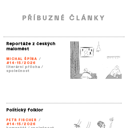
PŘÍBUZNÉ ČLÁNKY
Reportáže z českých
maloměst
MICHAL ŠPÍNA
/
#14-15/2026
literární příloha
/
společnost
Politický folklor
PETR FISCHER
/
#14-15/2026
komentář
/
společnost