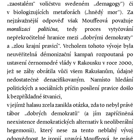
„zaostalém“ voličstvu svedeném „demagogy“) či
v biologizujících metaforách („hnědý mor“). Za
nejzávažnější odpověď však Mouffeová považuje
moralizaci politična,
tedy proces vytyčování
nepřekročitelné hranice mezi „dobrými demokraty“
a „zlou krajní pravicí“. Vrcholem tohoto vývoje byla
neuvěřitelná démonizační kampaň rozpoutaná po
ustavení černomodré vlády v Rakousku v roce 2000,
jež se záhy obrátila vůči všem Rakušanům, údajně
nedostatečně denacifikovaným. Namísto hledání
politických a sociálních příčin posílení pravice došlo
k bezpříkladné štvanici,
v jejímž halasu zcela zanikla otázka, zda to nebyl právě
tábor „dobrých demokratů“ (a jím zapříčiněná
neexistence demokratických alternativ k neoliberální
hegemonii), který nese za tento neblahý vývoj
odpovědnost. Je ironií, uzavírá Mouffeová, že právě