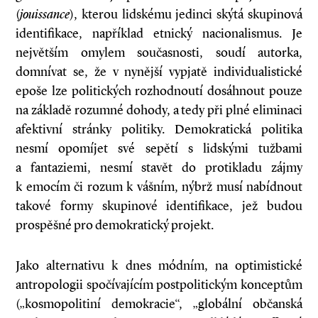
(
jouissance
), kterou lidskému jedinci skýtá skupinová
identifikace, například etnický nacionalismus. Je
největším omylem současnosti, soudí autorka,
domnívat se, že v nynější vypjatě individualistické
epoše lze politických rozhodnoutí dosáhnout pouze
na základě rozumné dohody, a tedy při plné eliminaci
afektivní stránky politiky. Demokratická politika
nesmí opomíjet své sepětí s lidskými tužbami
a fantaziemi, nesmí stavět do protikladu zájmy
k emocím či rozum k vášním, nýbrž musí nabídnout
takové formy skupinové identifikace, jež budou
prospěšné pro demokratický projekt.
Jako alternativu k dnes módním, na optimistické
antropologii spočívajícím postpolitickým konceptům
(„kosmopolitiní demokracie“, „globální občanská