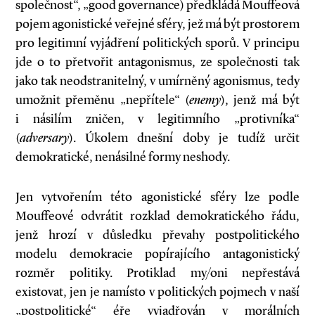
společnost“, „good governance) předkládá Mouffeová
pojem agonistické veřejné sféry, jež má být prostorem
pro legitimní vyjádření politických sporů. V principu
jde o to přetvořit antagonismus, ze společnosti tak
jako tak neodstranitelný, v umírněný agonismus, tedy
umožnit přeměnu „nepřítele“ (
enemy
), jenž má být
i násilím zničen, v legitimního „protivníka“
(
adversary
). Úkolem dnešní doby je tudíž určit
demokratické, nenásilné formy neshody.
Jen vytvořením této agonistické sféry lze podle
Mouffeové odvrátit rozklad demokratického řádu,
jenž hrozí v důsledku převahy postpolitického
modelu demokracie popírajícího antagonistický
rozměr politiky. Proti­klad my/oni nepřestává
existovat, jen je namísto v politických pojmech v naší
„postpolitické“ éře vyjadřován v morálních