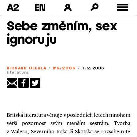
A2
Skip
Sebe změním, sex
to
content
ignoruju
RICHARD OLEHLA
/
#6/2006
/
7. 2. 2006
literatura
Britská literatura věnuje v posledních letech mnohem
větší pozornost svým menším sestrám. Tvorba
z Walesu, Severního Irska či Skotska se rozsahem té