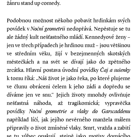
žánru stand up comedy.
Podobnou možnost někoho pobavit hrdinkám svých
povídek v
Noční geometrii
nedopřává. Nepěstuje se tu
ale žádný kult nešťastného mládí. Kennedyové ženy –
jen ve třech případech je hrdinou muž – jsou většinou
ve středním věku, žijí v bezejmenných skotských
městečkách a na svět se dívají jako do zpětného
zrcátka. Hlavní postava úvodní povídky
Čaj a
sušenky
k tomu říká: „Náš život je jako řeka, po které plujeme
ve člunu obráceni čelem k jeho zádi a dopředu se
díváme jen ve snu.“ Jejich životy mnohdy ovlivňuje
nešťastná náhoda, až tragikomická; vypravěčka
povídky
Noční geometrie a
vlaky do Garscaddenu
například líčí, jak jejího nevěrného manžela málem
připravily o život zmíněné vlaky. Smrt, vražda a zabití
se tu vůbec opakují, stejně jako motivy domácího