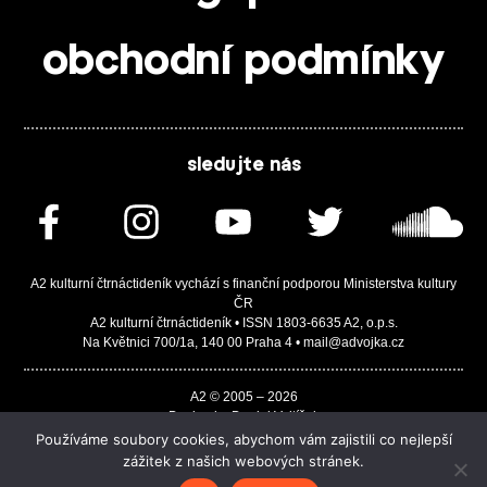
obchodní podmínky
sledujte nás
A2 kulturní čtrnáctideník vychází s finanční podporou Ministerstva kultury
ČR
A2 kulturní čtrnáctideník • ISSN 1803-6635 A2, o.p.s.
Na Květnici 700/1a, 140 00 Praha 4 • mail@advojka.cz
A2 © 2005 – 2026
Design by Daniel Vojtíšek
Built by JASA-IT & ChSoft
Používáme soubory cookies, abychom vám zajistili co nejlepší
zážitek z našich webových stránek.