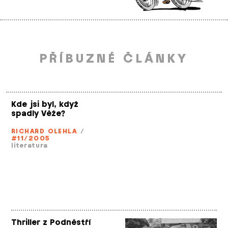
PŘÍBUZNÉ ČLÁNKY
Kde jsi byl, když
spadly Věže?
RICHARD OLEHLA
/
#11/2005
literatura
Thriller z Podněstří