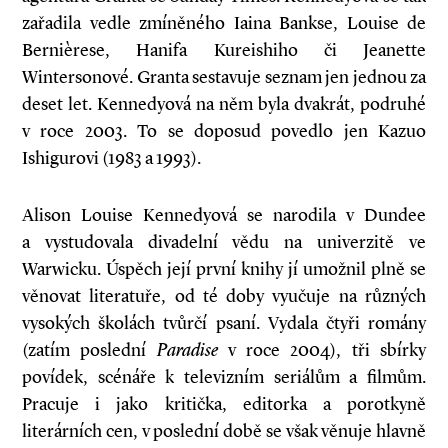
zařadila vedle zmíněného Iaina Bankse, Louise de
Bernièrese, Hanifa Kureishiho či Jeanette
Wintersonové. Granta sestavuje seznam jen jednou za
deset let. Kennedyová na něm byla dvakrát, podruhé
v roce 2003. To se doposud povedlo jen Kazuo
Ishigurovi (1983 a 1993).
Alison Louise Kennedyová se narodila v Dun­dee
a vystudovala divadelní vědu na univerzitě ve
Warwicku. Úspěch její první knihy jí umožnil plně se
věnovat literatuře, od té doby vyučuje na různých
vysokých školách tvůrčí psaní. Vydala čtyři romány
(zatím poslední
Paradise
v roce 2004), tři sbírky
povídek, scénáře k televizním seriálům a filmům.
Pracuje i jako kritička, editorka a porotkyně
literárních cen, v poslední době se však věnuje hlavně