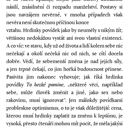
násilí, znásilnění či rozpadu manželství. Postavy si
jsou navzájem nevěrné, v mnoha případech však
nevěra není skutečnou příčinou konce
vztahu. Hrdinky povídek jako by neuměly s nikým žít;
většinou nedokážou vystát ani svou vlastní existenci.
A co víc: ve stavu, kdy už od života a lidí kolem sebe nic
nečekají a okolí nečeká nic od nich, se cítí docela
dobře. Vědí, že sebemenší změna je nad jejich síly,
a jen trpně čekají, co jim hořká budoucnost přinese.
Pasivita jim nakonec vyhovuje; jak říká hrdinka
povídky
To hezké pomine
, „některé věci, například
sebe, může člověk změnit a jiné, jako sex nebo
rakovinu, musí ignorovat“. Jen málokdy povídkami
probleskne optimismus, o to je však důležitější: cena,
kterou musí hrdinky zaplatit za změnu k lepšímu, je
vysoká, přesto čtenáři mohou mít pocit, že měla jakýsi