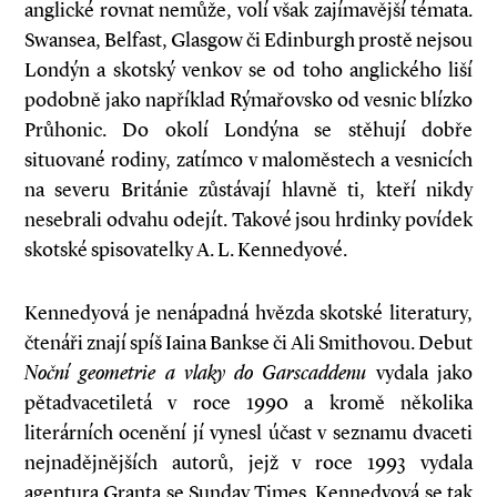
anglické rovnat nemůže, volí však zajímavější témata.
Swansea, Belfast, Glasgow či Edinburgh prostě nejsou
Londýn a skotský venkov se od toho anglického liší
podobně jako například Rýmařovsko od vesnic blízko
Průhonic. Do okolí Londýna se stěhují dobře
situované rodiny, zatímco v maloměstech a vesnicích
na severu Británie zůstávají hlavně ti, kteří nikdy
nesebrali odvahu odejít. Takové jsou hrdinky povídek
skotské spisovatelky A. L. Kennedyové.
Kennedyová je nenápadná hvězda skotské literatury,
čtenáři znají spíš Iaina Bankse či Ali Smithovou. Debut
Noční geometrie a
vlaky do Garscaddenu
vydala jako
pětadvacetiletá v roce 1990 a kromě několika
literárních ocenění jí vynesl účast v seznamu dvaceti
nejnadějnějších autorů, jejž v roce 1993 vydala
agentura Granta se Sunday Times. Kennedyová se tak