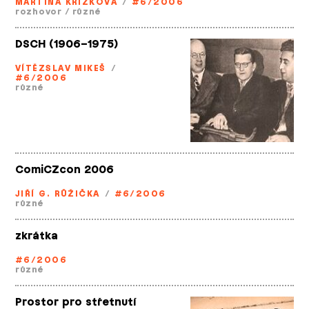
MARTINA KŘÍŽKOVÁ
/
#6/2006
rozhovor
/
různé
DSCH (1906–1975)
VÍTĚZSLAV MIKEŠ
/
#6/2006
různé
ComiCZcon 2006
JIŘÍ G. RŮŽIČKA
/
#6/2006
různé
zkrátka
#6/2006
různé
Prostor pro střetnutí