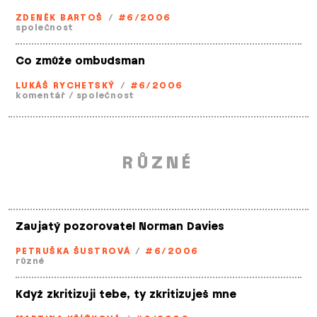
ZDENĚK BARTOŠ
/
#6/2006
společnost
Co zmůže ombudsman
LUKÁŠ RYCHETSKÝ
/
#6/2006
komentář
/
společnost
RŮZNÉ
Zaujatý pozorovatel Norman Davies
PETRUŠKA ŠUSTROVÁ
/
#6/2006
různé
Když zkritizuji tebe, ty zkritizuješ mne