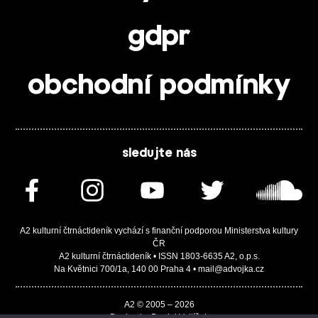
gdpr
obchodní podmínky
sledujte nás
A2 kulturní čtrnáctideník vychází s finanční podporou Ministerstva kultury
ČR
A2 kulturní čtrnáctideník • ISSN 1803-6635 A2, o.p.s.
Na Květnici 700/1a, 140 00 Praha 4 • mail@advojka.cz
A2 © 2005 – 2026
Design by Daniel Vojtíšek