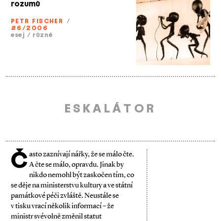
rozumů
PETR FISCHER
/
#6/2006
esej
/
různé
ESKALÁTOR
Č
asto zaznívají nářky, že se málo čte.
A čte se málo, opravdu. Jinak by
nikdo nemohl být zaskočen tím, co
se děje na ministerstvu kultury a ve státní
památkové péči zvláště. Neustále se
v tisku vrací několik informací – že
ministr svévolně změnil statut