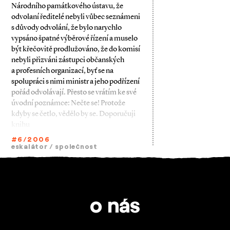
Národního památkového ústavu, že
odvolaní ředitelé nebyli vůbec seznámeni
s důvody odvolání, že bylo narychlo
vypsáno špatné výběrové řízení a muselo
být křečovitě prodlužováno, že do komisí
nebyli přizváni zástupci občanských
a profesních organizací, byť se na
spolupráci s nimi ministr a jeho podřízení
pořád odvolávají. Přesto se vrátím ke své
úvodní poznámce: Nečte se! Protože
kdyby se četlo, vědělo by se. Doporučuji
knihu
#6/2006
eskalátor
/
společnost
o nás