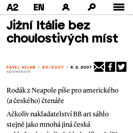
A2
Skip
Jižní Itálie bez
to
content
choulostivých míst
PAVEL HELAN
/
#6/2007
/
6. 2. 2007
společnost
Rodák z Neapole píše pro amerického
(a českého) čtenáře
Ačkoliv nakladatelství BB art sáhlo
stejně jako mnohá jiná česká