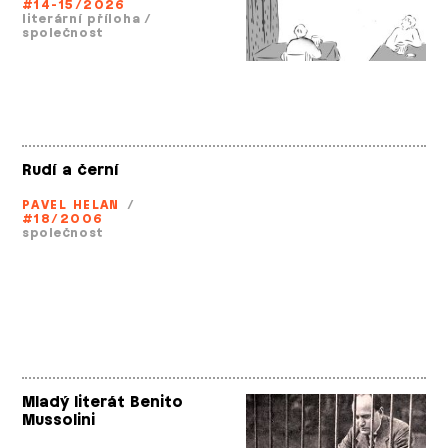
#14-15/2026
literární příloha
/
společnost
Rudí a černí
PAVEL HELAN
/
#18/2006
společnost
Mladý literát Benito
Mussolini