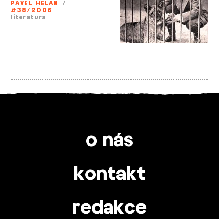
PAVEL HELAN
/
#38/2006
literatura
o nás
kontakt
redakce