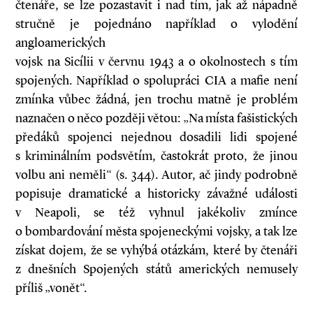
čtenáře, se lze pozastavit i nad tím, jak až nápadně
stručně je pojednáno například o vylodění
angloamerických
vojsk na Sicílii v červnu 1943 a o okolnostech s tím
spojených. Například o spolupráci CIA a mafie není
zmínka vůbec žádná, jen trochu matně je problém
naznačen o něco později větou: „Na místa fašistických
předáků spojenci nejednou dosadili lidi spojené
s kriminálním podsvětím, častokrát proto, že jinou
volbu ani neměli“ (s. 344). Autor, ač jindy podrobně
popisuje dramatické a historicky závažné události
v Neapoli, se též vyhnul jakékoliv zmínce
o bombardování města spojeneckými vojsky, a tak lze
získat dojem, že se vyhýbá otázkám, které by čtenáři
z dnešních Spojených států amerických nemusely
příliš „vonět“.