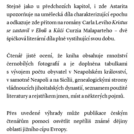
Stejně jako u předchozích kapitol, i zde Astarita
upozorňuje na umělecká díla charakterizující epochu
a odkazuje zde přitom na romány Carla Leviho
Kristus
se zastavil v Eboli
a
Kůži
Curzia Malaparteho – dvě
špičková literární díla plně vystihující svou dobu.
Čtenář jistě ocení, že kniha obsahuje množství
černobílých fotografií a je doplněna tabulkami
s vývojem počtu obyvatel v Neapolském království,
v samotné Neapoli a na Sicílii, genealogickými stromy
vládnoucích jihoitalských dynastií, seznamem použité
literatury a rejstříkem jmen, míst a některých pojmů.
Přes uvedené výhrady může publikace českým
čtenářům pomoci osvětlit nepříliš známé dějiny
oblasti jižního cípu Evropy.