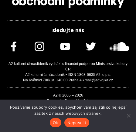
obchodní podmínky
sledujte nás
A2 kulturní čtrnáctideník vychází s finanční podporou Ministerstva kultury
ČR
A2 kulturní čtrnáctideník • ISSN 1803-6635 A2, o.p.s.
Na Květnici 700/1a, 140 00 Praha 4 • mail@advojka.cz
A2 © 2005 – 2026
Design by Daniel Vojtíšek
Built by JASA-IT & ChSoft
Používáme soubory cookies, abychom vám zajistili co nejlepší
zážitek z našich webových stránek.
Ok
Nepovolit