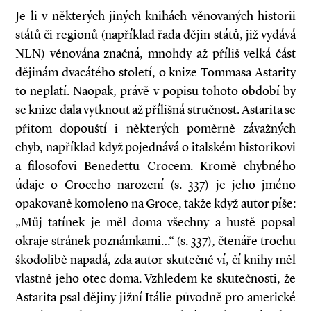
Je-li v některých jiných knihách věnovaných historii
států či regionů (například řada dějin států, již vydává
NLN) věnována značná, mnohdy až příliš velká část
dějinám dvacátého století, o knize Tommasa Astarity
to neplatí. Naopak, právě v popisu tohoto období by
se knize dala vytknout až přílišná stručnost. Astarita se
přitom dopouští i některých poměrně závažných
chyb, například když pojednává o italském historikovi
a filosofovi Benedettu Crocem. Kromě chybného
údaje o Croceho narození (s. 337) je jeho jméno
opakovaně komoleno na Groce, takže když autor píše:
„Můj tatínek je měl doma všechny a hustě popsal
okraje stránek poznámkami…“ (s. 337), čtenáře trochu
škodolibě napadá, zda autor skutečně ví, čí knihy měl
vlastně jeho otec doma. Vzhledem ke skutečnosti, že
Astarita psal dějiny jižní Itálie původně pro americké