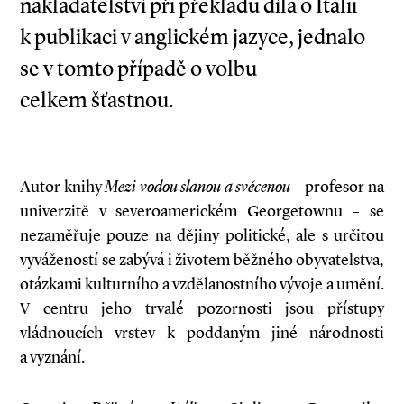
nakladatelství při překladu díla o Itálii
k publikaci v anglickém jazyce, jednalo
se v tomto případě o volbu
celkem šťastnou.
Autor knihy
Mezi vodou slanou a svěcenou
– profesor na
univerzitě v severoamerickém Georgetownu – se
nezaměřuje pouze na dějiny politické, ale s určitou
vyvážeností se zabývá i životem běžného obyvatelstva,
otázkami kulturního a vzdělanostního vývoje a umění.
V centru jeho trvalé pozornosti jsou přístupy
vládnoucích vrstev k poddaným jiné národnosti
a vyznání.