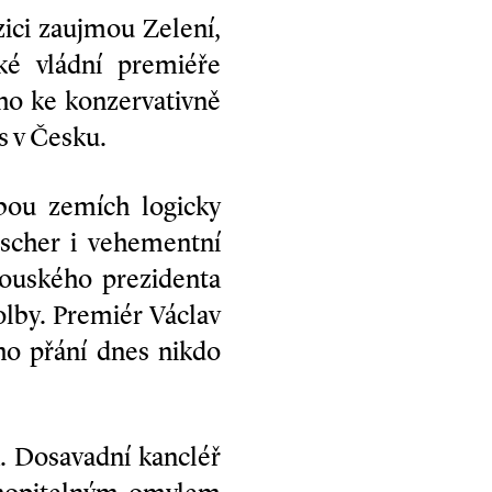
ici zaujmou Zelení,
ké vládní premiéře
ho ke konzervativně
s v Česku.
obou zemích logicky
Fischer i vehementní
kouského prezidenta
olby. Premiér Václav
ho přání dnes nikdo
. Dosavadní kancléř