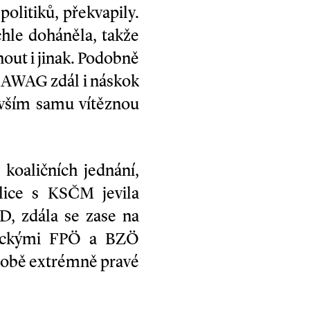
olitiků, překvapily.
hle doháněla, takže
out i jinak. Podobně
BAWAG zdál i náskok
evším samu vítěznou
 koaličních jednání,
alice s KSČM jevila
D, zdála se zase na
stickými FPÖ a BZÖ
o obě extrémně pravé