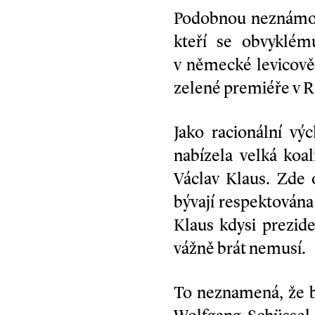
Podobnou neznámou 
kteří se obvyklém
v německé levicově
zelené premiéře v R
Jako racionální vý
nabízela velká koal
Václav Klaus. Zde 
bývají respektována
Klaus kdysi prezid
vážně brát nemusí.
To neznamená, že b