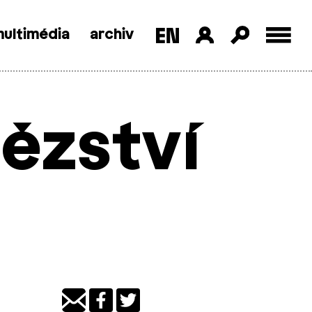
ultimédia
archiv
ězství