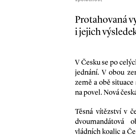
společnost
Protahovaná vy
i jejich výsle
V Česku se po celýc
jednání. V obou ze
země a obě situace 
na povel. Nová česká
Těsná vítězství v č
dvoumandátová ob
vládních koalic a Č