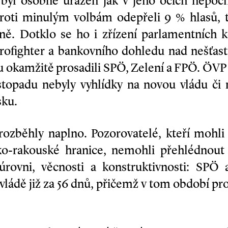
 byl osobně uražen jak v jeho očích nepo
proti minulým volbám odepřeli 9 % hlasů,
ě. Dotklo se ho i zřízení parlamentních k
urofighter a bankovního dohledu nad nešťa
okamžitě prosadili SPÖ, Zelení a FPÖ. ÖVP 
istopadu nebyly vyhlídky na novou vládu či 
sku.
rozběhly naplno. Pozorovatelé, kteří mohli 
o-rakouské hranice, nemohli přehlédnout 
 úrovni, věcnosti a konstruktivnosti: SPÖ
ládě již za 56 dnů, přičemž v tom období p