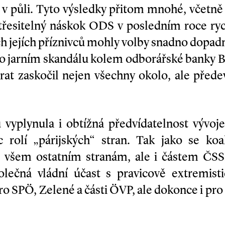
v půli. Tyto výsledky přitom mnohé, včetně p
řesitelný náskok ODS v posledním roce ryc
h jejích příznivců mohly volby snadno dopadn
po jarním skandálu kolem odborářské banky 
at zaskočil nejen všechny okolo, ale před
vyplynula i obtížná předvídatelnost vývoje
 rolí „párijských“ stran. Tak jako se ko
n všem ostatním stranám, ale i částem ČSS
olečná vládní účast s pravicově extremi
pro SPÖ, Zelené a části ÖVP, ale dokonce i pr