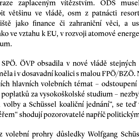
raze zaplaceným vítězstvím. ODS muse
t většinu ve vládě, osm z patnácti resor
ště jako finance či zahraniční věci, a u
ako ve vztahu k EU, v rozvoji atomové energet
ium.
la SPÖ. ÖVP obsadila v nové vládě stejných 
 měla i v dosavadní koalici s malou FPÖ/BZÖ. 
ejích hlavních volebních témat – odstoupen
í poplatků za vysokoškolské studium – nezbyl
 volby a Schüssel koaliční jednání“, se teď
éřem“ shodují pozorovatelé napříč politický
 z volební prohry důsledky Wolfgang Schüs