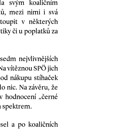
la svým koaličním
tů, mezi nimi i svá
stoupit v některých
iky či u poplatků za
sedm nejvlivnějších
Na vítěznou SPÖ jich
í od nákupu stíhaček
o nic. Na závěru, že
 v hodnocení „černé
m spektrem.
sel a po koaličních