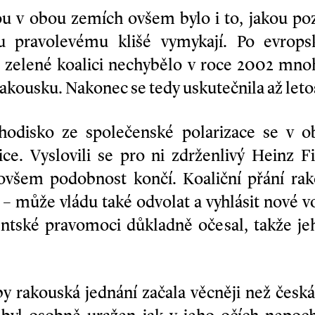
v obou zemích ovšem bylo i to, jakou poz
u pravolevému klišé vymykají. Po evrops
 zelené koalici nechybělo v roce 2002 mno
akousku. Nakonec se tedy uskutečnila až leto
chodisko ze společenské polarizace se v 
ice. Vyslovili se pro ni zdrženlivý Heinz 
ovšem podobnost končí. Koaliční přání ra
 – může vládu také odvolat a vyhlásit nové v
entské pravomoci důkladně očesal, takže je
y rakouská jednání začala věcněji než česká