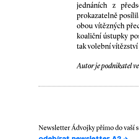
jednáních z před
prokazatelně posíli
obou vítězných pře
koaliční ústupky pos
tak volební vítězství
Autor je podnikatel ve
Newsletter Ádvojky přímo do vaší 
odebírat newsletter A2