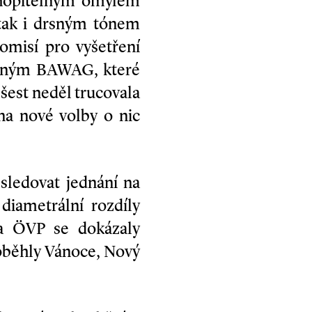
chopitelným omylem
 tak i drsným tónem
omisí pro vyšetření
stným BAWAG, které
šest neděl trucovala
na nové volby o nic
sledovat jednání na
diametrální rozdíly
 a ÖVP se dokázaly
roběhly Vánoce, Nový