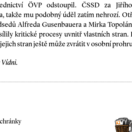
sednictví ÖVP odstoupil. ČSSD za Jiříh
la, takže mu podobný úděl zatím nehrozí. Otř
dsedů Alfreda Gusenbauera a Mirka Topolán
ílily kritické procesy uvnitř vlastních stran
 jejich stran ještě může zvrátit v osobní prohru
 Vídni.
schránky