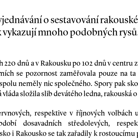
jednávání o sestavování rakouské 
dek vykazují mnoho podobných rysů
h 220 dnů a v Rakousku po 102 dnů v centru z
mích se pozornost zaměřovala pouze na ta v
spolu neměly nic společného. Spory pak sko
 vláda složila slib devátého ledna, rakouská o
ervnových, respektive v říjnových volbách 
dobí dosavadních středolevých, respekt
esko i Rakousko se tak zařadily k rostoucímu 