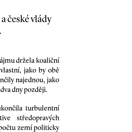
a české vlády
.
ájmu držela koaliční
lastní, jako by obě
nčily najednou, jako
 dva dny později.
ukončila turbulentní
ive středopravých
počtu zemí politicky