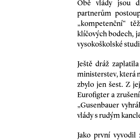
Obě vlády jsou d
partnerům postoupi
„kompetenční“ těži
klíčových bodech, j
vysokoškolské stud
Ještě dráž zaplati
ministerstev, která
zbylo jen šest. Z j
Eurofigter a zrušen
„Gusenbauer vyhrál
vlády s rudým kancl
Jako první vyvodil