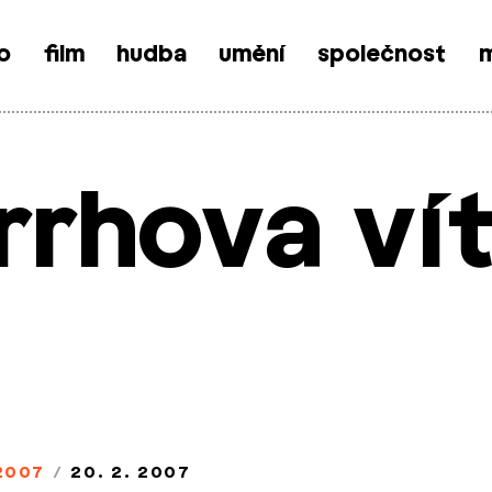
o
film
hudba
umění
společnost
m
rrhova vít
2007
/
20. 2. 2007