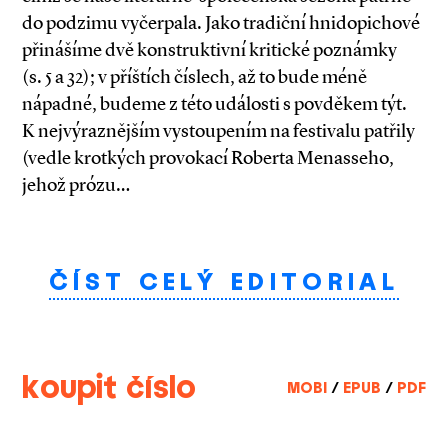
do podzimu vyčerpala. Jako tradiční hnidopichové
přinášíme dvě konstruktivní kritické poznámky
(s. 5 a 32); v příštích číslech, až to bude méně
nápadné, budeme z této události s povděkem týt.
K nejvýraznějším vystoupením na festivalu patřily
(vedle krotkých provokací Roberta Menasseho,
jehož prózu…
ČÍST CELÝ EDITORIAL
koupit číslo
MOBI
/
EPUB
/
PDF