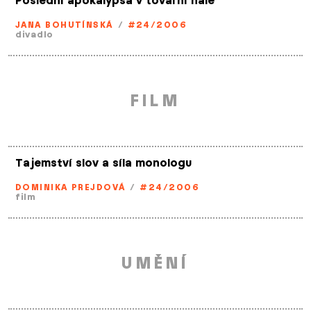
Poslední apokalypsa v tovární hale
JANA BOHUTÍNSKÁ
/
#24/2006
divadlo
FILM
Tajemství slov a síla monologu
DOMINIKA PREJDOVÁ
/
#24/2006
film
UMĚNÍ