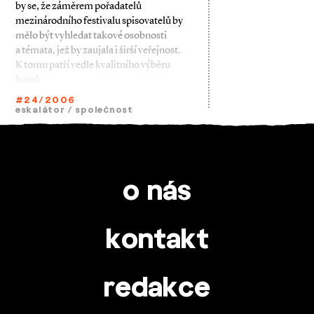
by se, že záměrem pořadatelů
mezinárodního festivalu spisovatelů by
mělo být vyhledat takové osobnosti
a témata, jež by za­ujala i širší veřejnost.
K tomu patří vedle kvalitního výběru
hostů
#24/2006
eskalátor
/
společnost
o nás
kontakt
redakce