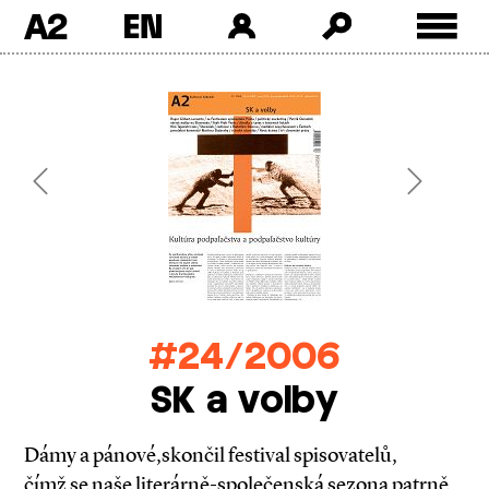
A2
Skip
to
content
Previous
Next
#24/2006
SK a volby
Dámy a pánové,skončil festival spisovatelů,
čímž se naše literárně-společenská sezona patrně