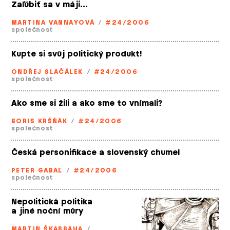
Zaľúbiť sa v máji…
MARTINA VANNAYOVÁ
/
#24/2006
společnost
Kupte si svůj politický produkt!
ONDŘEJ SLAČÁLEK
/
#24/2006
společnost
Ako sme si žili a ako sme to vnímali?
BORIS KRŠŇÁK
/
#24/2006
společnost
Česká personifikace a slovenský chumel
PETER GABAĽ
/
#24/2006
společnost
Nepolitická politika
a jiné noční můry
MARTIN ŠKABRAHA
/