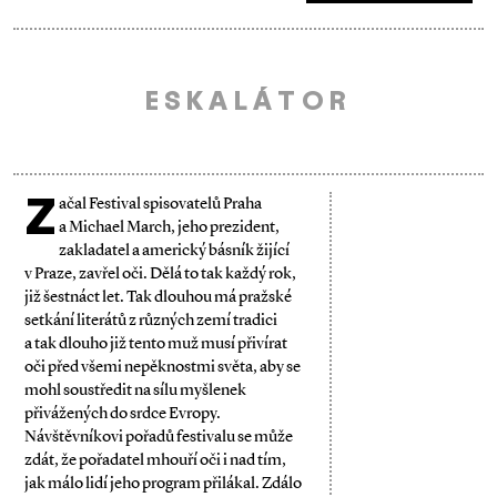
ESKALÁTOR
Z
ačal Festival spisovatelů Praha
a Michael March, jeho prezident,
zakladatel a americký básník žijící
v Praze, zavřel oči. Dělá to tak každý rok,
již šestnáct let. Tak dlouhou má pražské
setkání literátů z různých zemí tradici
a tak dlouho již tento muž musí přivírat
oči před všemi nepěknostmi světa, aby se
mohl soustředit na sílu myšlenek
přivážených do srdce Evropy.
Návštěvníkovi pořadů festivalu se může
zdát, že pořadatel mhouří oči i nad tím,
jak málo lidí jeho program přilákal. Zdálo