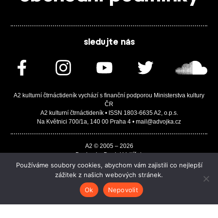
sledujte nás
A2 kulturní čtrnáctideník vychází s finanční podporou Ministerstva kultury
ČR
A2 kulturní čtrnáctideník • ISSN 1803-6635 A2, o.p.s.
Na Květnici 700/1a, 140 00 Praha 4 • mail@advojka.cz
A2 © 2005 – 2026
Design by Daniel Vojtíšek
Built by JASA-IT & ChSoft
Používáme soubory cookies, abychom vám zajistili co nejlepší
zážitek z našich webových stránek.
Ok
Nepovolit