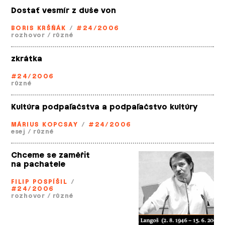
Dostať vesmír z duše von
BORIS KRŠŇÁK
/
#24/2006
rozhovor
/
různé
zkrátka
#24/2006
různé
Kultúra podpaľačstva a podpaľačstvo kultúry
MÁRIUS KOPCSAY
/
#24/2006
esej
/
různé
Chceme se zaměřit
na pachatele
FILIP POSPÍŠIL
/
#24/2006
rozhovor
/
různé