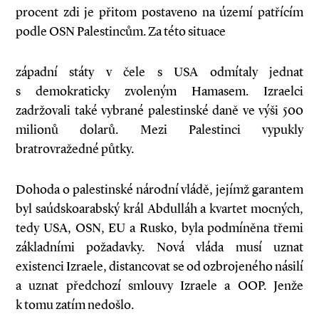
procent zdi je přitom postaveno na území patřícím
podle OSN Palestincům. Za této situace
západní státy v čele s USA odmítaly jednat
s demokraticky zvoleným Hamasem. Izraelci
zadržovali také vybrané palestinské daně ve výši 500
milionů dolarů. Mezi Palestinci vypukly
bratrovražedné půtky.
Dohoda o palestinské národní vládě, jejímž garantem
byl saúdskoarabský král Abdulláh a kvartet mocných,
tedy USA, OSN, EU a Rusko, byla podmíněna třemi
základními požadavky. Nová vláda musí uznat
existenci Izraele, distancovat se od ozbrojeného násilí
a uznat předchozí smlouvy Izraele a OOP. Jenže
k tomu zatím nedošlo.