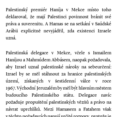
Palestinský premiér Haníja v Mekce místo toho
deklaroval, že mají Palestinci povinnost bránit své
práva a suverenitu. A Hamas se na setkání v Saúdské
Arábii explicitně nevyjádřil, zda existenci Izraele
uzná.
Palestinská delegace v Mekce, včele s Ismailem
Haníjou a Mahmúdem Abbásem, naopak požadovala,
aby Izrael uznal palestinské nároky na sebeurčení:
Izrael by se měl stáhnout za hranice palestinských
území, získaných v šestidenní válce v roce
1967. Východní Jeruzalém by měl být hlavním městem
budoucího Palestinského státu. Delegace navíc
požaduje propuštění palestinských vězňů a právo na
návrat uprchlíků. Mezi Hamasem a Fatahem však
v těchto požadavcích panují určité rozpory, protože je