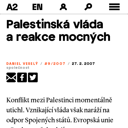
A2
Skip
Palestinská vláda
to
content
a reakce mocných
DANIEL VESELÝ
/
#9/2007
/
27. 2. 2007
společnost
Konflikt mezi Palestinci momentálně
utichl. Vznikající vláda však naráží na
odpor Spojených států. Evropská unie