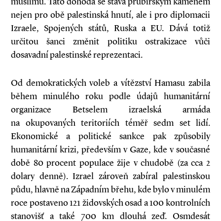
muslimů. Tato dohoda se stává prubířským kamenem
nejen pro obě palestinská hnutí, ale i pro diplomacii
Izraele, Spojených států, Ruska a EU. Dává totiž
určitou šanci změnit politiku ostrakizace vůči
dosavadní palestinské reprezentaci.
Od demokratických voleb a vítězství Hamasu zabila
během minulého roku podle údajů humanitární
organizace Betselem izraelská armáda
na okupovaných teritoriích téměř sedm set lidí.
Ekonomické a politické sankce pak způsobily
humanitární krizi, především v Gaze, kde v současné
době 80 procent populace žije v chudobě (za cca 2
dolary denně). Izrael zároveň zabíral palestinskou
půdu, hlavně na Západním břehu, kde bylo v minulém
roce postaveno 121 židovských osad a 100 kontrolních
stanovišť a také 700 km dlouhá zeď. Osmdesát