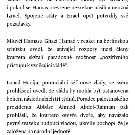
i pokud se Hamas otevřeně nezřekne násilí a neuzná
Izrael. Spojené státy a Izrael opět potvrdily své
požadavky.
Mluvčí Hamasu Ghazi Hamad v reakci na berlínskou
schůzku uvedl, že stávající rozpory mezi členy
kvarteta skýtají paradoxně možnost „pozitivního
přístupu k vznikající vládě“.
Ismail Haníja, potenciální šéf nové vlády, ve svém
prohlášení uvedl, že vláda by mohla být ustanovena
během následujících tří týdnů. Poradce palestinského
prezidenta Abbáse Ahmed Abdel-Rahman pak
prohlásil, že kvarteto otevře dveře, aby navázalo
pevný svazek s budoucí vládou, jakmile pochopí, že je
založena na národní jednotě.