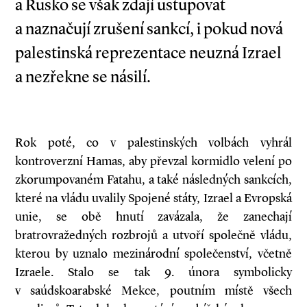
a Rusko se však zdají ustupovat
a naznačují zrušení sankcí, i pokud nová
palestinská reprezentace neuzná Izrael
a nezřekne se násilí.
Rok poté, co v palestinských volbách vyhrál
kontroverzní Hamas, aby převzal kormidlo velení po
zkorumpovaném Fatahu, a také následných sankcích,
které na vládu uvalily Spojené státy, Izrael a Evropská
unie, se obě hnutí zavázala, že zanechají
bratrovražedných rozbrojů a utvoří společně vládu,
kterou by uznalo mezinárodní společenství, včetně
Izraele. Stalo se tak 9. února symbolicky
v saúdskoarabské Mekce, poutním místě všech