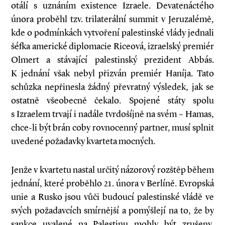
otálí s uznáním existence Izraele. Devatenáctého
února proběhl tzv. trilaterální summit v Jeruzalémě,
kde o podmínkách vytvoření palestinské vlády jednali
šéfka americké diplomacie Riceová, izraelský premiér
Olmert a stávající palestinský prezident Abbás.
K jednání však nebyl přizván premiér Haníja. Tato
schůzka nepřinesla žádný převratný výsledek, jak se
ostatně všeobecně čekalo. Spojené státy spolu
s Izraelem trvají i nadále tvrdošíjně na svém – Hamas,
chce-li být brán coby rovnocenný partner, musí splnit
uvedené požadavky kvarteta mocných.
Jenže v kvartetu nastal určitý názorový rozštěp během
jednání, které proběhlo 21. února v Berlíně. Evropská
unie a Rusko jsou vůči budoucí palestinské vládě ve
svých požadavcích smírnější a pomýšlejí na to, že by
sankce uvalené na Palestinu mohly být zrušeny,