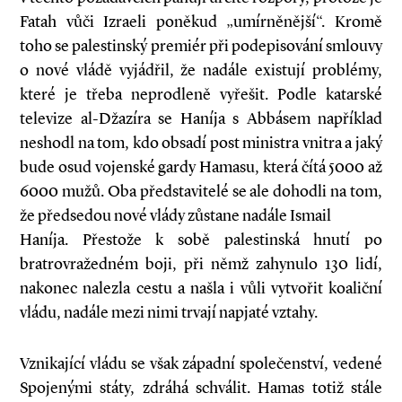
Fatah vůči Izraeli poněkud „umírněnější“. Kromě
toho se palestinský premiér při podepisování smlouvy
o nové vládě vyjádřil, že nadále existují problémy,
které je třeba neprodleně vyřešit. Podle katarské
televize al-Džazíra se Haníja s Abbásem například
neshodl na tom, kdo obsadí post ministra vnitra a jaký
bude osud vojenské gardy Hamasu, která čítá 5000 až
6000 mužů. Oba představitelé se ale dohodli na tom,
že předsedou nové vlády zůstane nadále Ismail
Haníja. Přestože k sobě palestinská hnutí po
bratrovražedném boji, při němž zahynulo 130 lidí,
nakonec nalezla cestu a našla i vůli vytvořit koaliční
vládu, nadále mezi nimi trvají napjaté vztahy.
Vznikající vládu se však západní společenství, vedené
Spojenými státy, zdráhá schválit. Hamas totiž stále