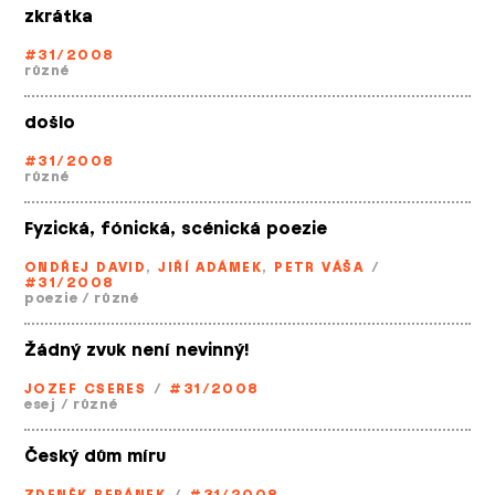
zkrátka
#31/2008
různé
došlo
#31/2008
různé
Fyzická, fónická, scénická poezie
ONDŘEJ DAVID
,
JIŘÍ ADÁMEK
,
PETR VÁŠA
/
#31/2008
poezie
/
různé
Žádný zvuk není nevinný!
JOZEF CSERES
/
#31/2008
esej
/
různé
Český dům míru