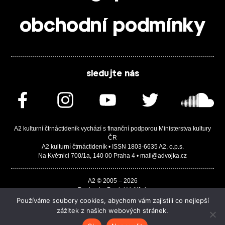
obchodní podmínky
sledujte nás
A2 kulturní čtrnáctideník vychází s finanční podporou Ministerstva kultury
ČR
A2 kulturní čtrnáctideník • ISSN 1803-6635 A2, o.p.s.
Na Květnici 700/1a, 140 00 Praha 4 • mail@advojka.cz
A2 © 2005 – 2026
Design by Daniel Vojtíšek
Built by JASA-IT & ChSoft
Používáme soubory cookies, abychom vám zajistili co nejlepší
zážitek z našich webových stránek.