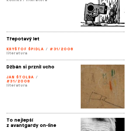
komiks
/
literatura
Třepotavý let
KRYŠTOF ŠPIDLA
/
#31/2008
literatura
Džbán si prznil ucho
JAN ŠTOLBA
/
#31/2008
literatura
To nejlepší
z avantgardy on-line