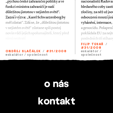
„pýchou české zahraniční politiky a ve
nacionalistů Radova
funkci ministra zahraničí je naší
hledaného coby zastř
důležitou jistotou v nejistém světě“.
zločiny, za něž už js
Zazní i výzva: „Karel Schwarzenberg by
odsouzeni mnozí jiní
měl zůstat“. Zdá se, že „důležitou jistotou
vyhánění, internace,
v nejistém světě“ zůstane spíš postoj
a genocidu. Polapení
novin vůči jejich spolumajiteli, který před
pokládala EU za nejtě
nimi neztratí
posledních tří stíhan
ještě nejsou.
FILIP TESAŘ
/
#31/2008
ONDŘEJ SLAČÁLEK
/
#31/2008
eskalátor
/
eskalátor
/
společnost
společnost
o nás
kontakt