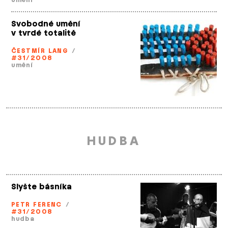
umění
Svobodné umění
v tvrdé totalitě
ČESTMÍR LANG
/
#31/2008
umění
HUDBA
Slyšte básníka
PETR FERENC
/
#31/2008
hudba