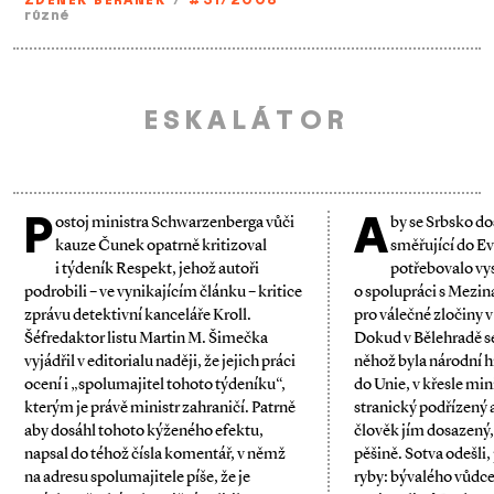
ZDENĚK BERÁNEK
/
#31/2008
různé
ESKALÁTOR
P
A
ostoj ministra Schwarzenberga vůči
by se Srbsko do
kauze Čunek opatrně kritizoval
směřující do Ev
i týdeník Respekt, jehož autoři
potřebovalo vys
podrobili – ve vynikajícím článku – kritice
o spolupráci s Mezi
zprávu detektivní kanceláře Kroll.
pro válečné zločiny v
Šéfredaktor listu Martin M. Šimečka
Dokud v Bělehradě se
vyjádřil v editorialu naději, že jejich práci
něhož byla národní h
ocení i „spolumajitel tohoto týdeníku“,
do Unie, v křesle min
kterým je právě ministr zahraničí. Patrně
stranický podřízený 
aby dosáhl tohoto kýženého efektu,
člověk jím dosazený,
napsal do téhož čísla komentář, v němž
pěšině. Sotva odešli,
na adresu spolumajitele píše, že je
ryby: bývalého vůdc