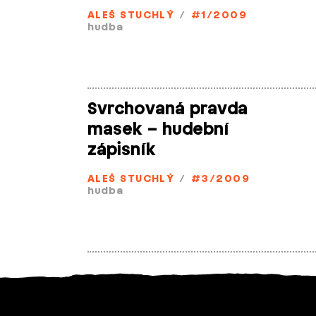
ALEŠ STUCHLÝ
/
#1/2009
hudba
Svrchovaná pravda
masek – hudební
zápisník
ALEŠ STUCHLÝ
/
#3/2009
hudba