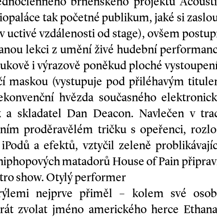
jednočlenného brněnského projektu Acoustic
paláce tak početné publikum, jaké si zaslouži
v uctivé vzdálenosti od stage), ovšem postupn
anou lekci z umění živé hudební performance
ukově i výrazově poněkud ploché vystoupení
ečí maskou (vystupuje pod přiléhavým titule
nekonvenční hvězda současného elektronic
k a skladatel Dan Deacon. Navlečen v trad
ilním proděravělém tričku s opeřenci, rozl
iPodů a efektů, vztyčil zeleně problikávají
 hiphopových matadorů House of Pain připrav
tro show. Otylý performer
rýlemi nejprve přiměl – kolem své osob
krát zvolat jméno amerického herce Ethan