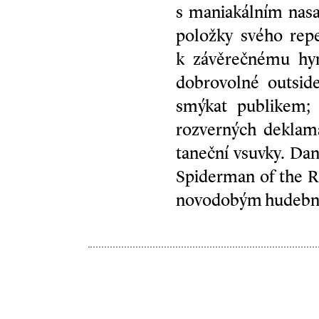
s maniakálním nasa
položky svého repe
k závěrečnému hy
dobrovolné outsid
smýkat publikem; 
rozverných deklam
taneční vsuvky. Dan
Spiderman of the R
novodobým hudebním