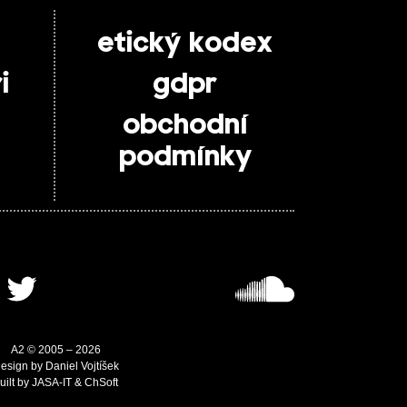
etický kodex
i
gdpr
obchodní
podmínky
A2 © 2005 – 2026
esign by Daniel Vojtíšek
uilt by JASA-IT & ChSoft