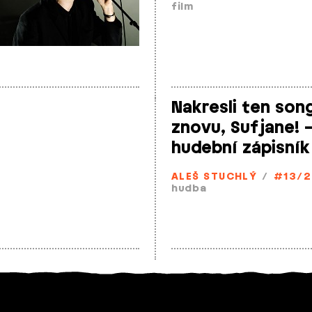
film
Nakresli ten son
znovu, Sufjane! 
hudební zápisník
ALEŠ STUCHLÝ
/
#13/
hudba