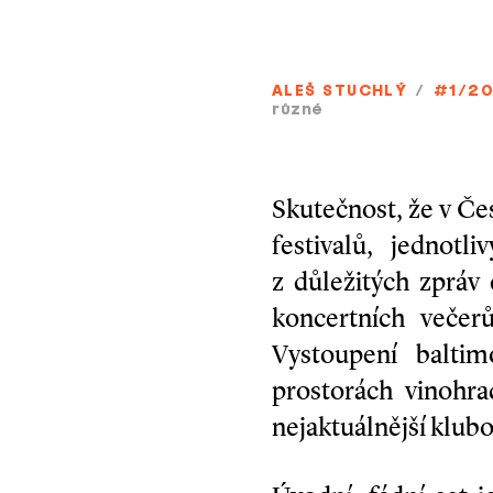
ALEŠ STUCHLÝ
/
#1/2
různé
Skutečnost, že v Če
festivalů, jednot
z důležitých zpráv
koncertních večerů
Vystoupení balti
prostorách vinohr
nejaktuálnější klubov