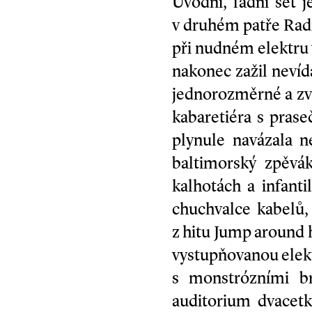
Úvodní, fádní set 
v druhém patře Radio
při nudném elektru 
nakonec zažil nevíd
jednorozměrné a zv
kabaretiéra s pras
plynule navázala 
baltimorský zpěvá
kalhotách a infant
chuchvalce kabelů, 
z hitu Jump around
vystupňovanou elek
s monstrózními b
auditorium dvacet