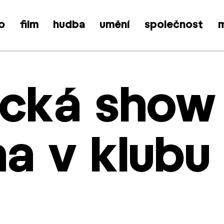
o
film
hudba
umění
společnost
m
ická show
a v klubu