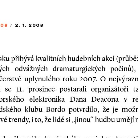
008
/
2. 1. 2008
sku přibývá kvalitních hudebních akcí (průbě
livých odvážných dramaturgických počinů),
 čerstvě uplynulého roku 2007. O nejvýrazn
 se 11. prosince postarali organizátoři tz
morského elektronika Dana Deacona v re
adského klubu Bordo potvrdilo, že je mož
é trendy, i to, že lidé si „jinou“ hudbu umějí n