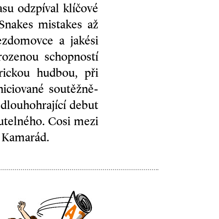
su odzpíval klíčové
 Snakes mistakes až
zdomovce a jakési
rozenou schopností
rickou hudbou, při
iciované soutěžně-
 dlouhohrající debut
utelného. Cosi mezi
a Kamarád.