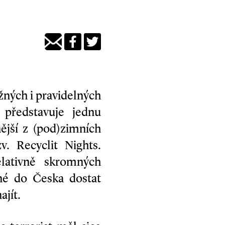
žných i pravidelných
 představuje jednu
ější z (pod)zimních
v. Recyclit Nights.
lativně skromných
né do Česka dostat
ajít.