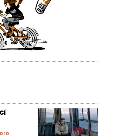
cí
010