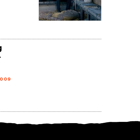
g
–
2009