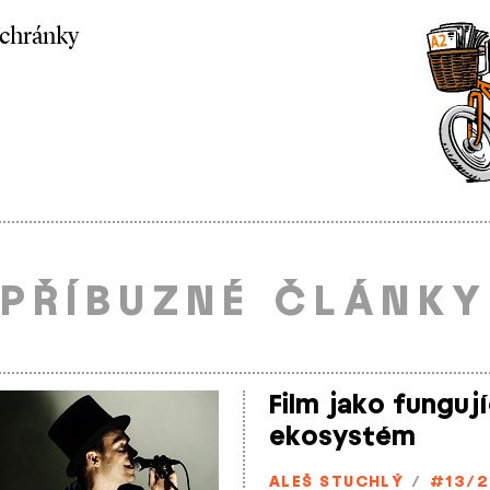
schránky
PŘÍBUZNÉ ČLÁNKY
Film jako fungují
ekosystém
ALEŠ STUCHLÝ
/
#13/2