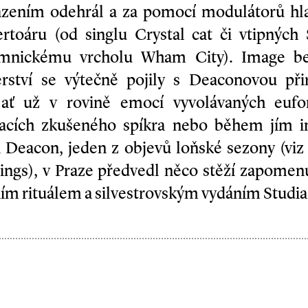
zením odehrál a za pomocí modulátorů hla
rtoáru (od singlu Crystal cat či vtipných
mnickému vrcholu Wham City). Image be
erství se výtečně pojily s Deaconovou při
ať už v rovině emocí vyvolávaných eufo
acích zkušeného spíkra nebo během jím in
 Deacon, jeden z objevů loňské sezony (viz
ings), v Praze předvedl něco stěží zapomen
 rituálem a silvestrovským vydáním Studi