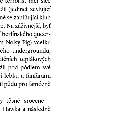
 terrorist měl sice
l (jedinci, zevlující
ě se zaplňující klub
. Na záživnější, byť
 berlínského queer-
m Noisy Pig) vcelku
kého undergroundu,
ičních teplákových
ožil pod pódiem své
cí lebku a fanfárami
il půdu pro famózně
y těsně srocené –
a Hawka a následně