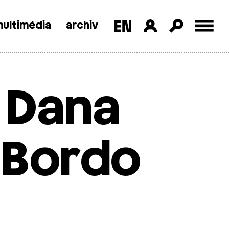
ultimédia
archiv
 Dana
 Bordo