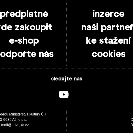
předplatné
inzerce
kde zakoupit
naši partneř
e-shop
ke stažení
odpořte nás
cookies
sledujte nás
porou Ministerstva kultury ČR
3-6635 A2, o.p.s.
D
 • mail@advojka.cz
B