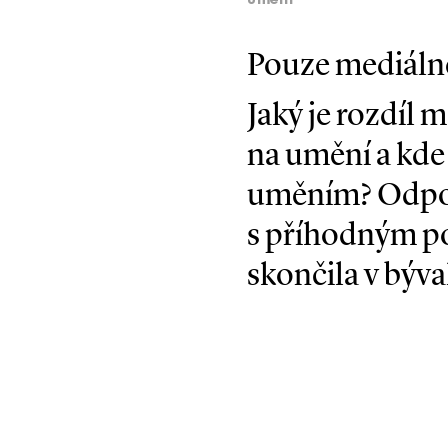
umění
Pouze mediálně
Jaký je rozdíl 
na umění a kde
uměním? Odpov
s příhodným po
skončila v býva