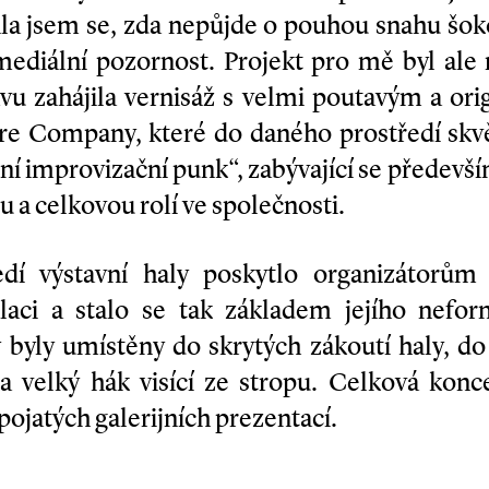
la jsem se, zda nepůjde o pouhou snahu šok
mediální pozornost. Projekt pro mě byl al
vu zahájila vernisáž s velmi poutavým a ori
ire Company, které do daného prostředí skvě
lní improvizační punk“, zabývající se předevš
ou a celkovou rolí ve společnosti.
ředí výstavní haly poskytlo organizátorů
laci a stalo se tak základem jejího nefor
 byly umístěny do skrytých zákoutí haly, d
a velký hák visící ze stropu. Celková konc
 pojatých galerijních prezentací.