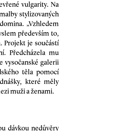
evřené vulgarity. Na
 malby stylizovaných
o domina. „Vzhledem
yslem především to,
 Projekt je součástí
ní. Předcházela mu
e vysočanské galerii
dského těla pomocí
dnášky, které měly
ezi muži a ženami.
tou dávkou nedůvěry