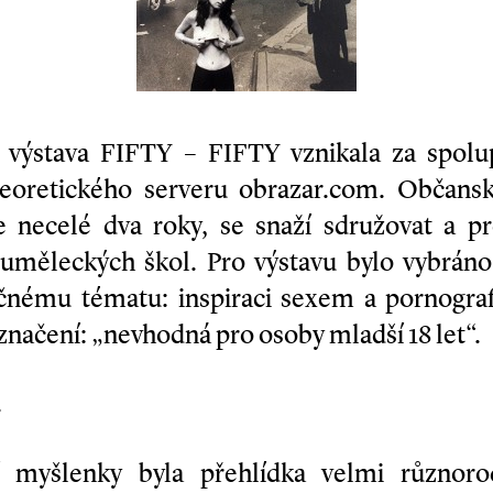
 výstava FIFTY – FIFTY vznikala za spolupr
oretického serveru obrazar.com. Občanské
e necelé dva roky, se snaží sdružovat a p
uměleckých škol. Pro výstavu bylo vybráno
ečnému tématu: inspiraci sexem a pornografi
značení: „nevhodná pro osoby mladší 18 let“.
…
 myšlenky byla přehlídka velmi různoro