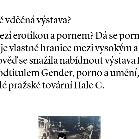
 vděčná výstava?
mezi erotikou a pornem? Dá se por
 je vlastně hranice mezi vysokým 
ěď se snažila nabídnout výstava
dtitulem Gender, porno a umění, 
lé pražské tovární Hale C.