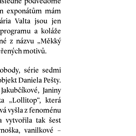
 následně podvědomě
erým exponátům mám
ria Valta jsou jen
m programu a koláže
trné z názvu „Měkký
ěřených motivů.
obody, série sedmi
objekt Daniela Pešty.
Jakubčíkové, Janiny
 „Lollitop“, která
ová vyšla z fenoménu
 vytvořila tak šest
rnoška, vanilkové –