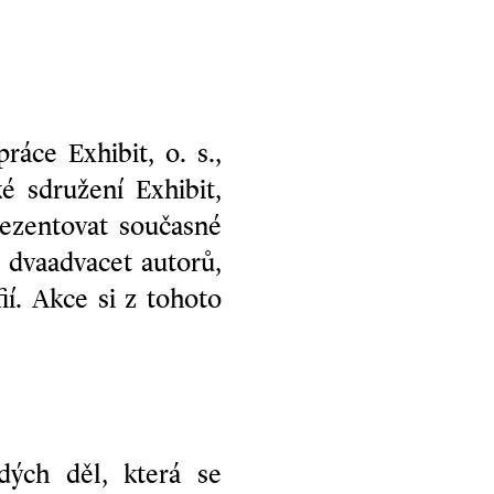
áce Exhibit, o. s.,
 sdružení Exhibit,
rezentovat současné
 dvaadvacet autorů,
í. Akce si z tohoto
dých děl, která se