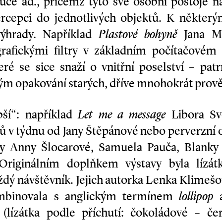
tuce ad., přičemž tyto své osobní postoje
percepci do jednotlivých objektů. K někt
výhrady. Například
Plastové bohyně
Jana Má
grafickými filtry v základním počítačové
eré se sice snaží o vnitřní poselství – pa
hým opakování starých, dříve mnohokrát prov
bší“: například
Let me a message
Libora Sv
nů v týdnu od Jany Štěpánové nebo perverzní 
y Anny Šlocarové, Samuela Pauča, Blanky 
riginálním doplňkem výstavy byla lízátka
ždý návštěvník. Jejich autorka Lenka Klimeš
ombinovala s anglickým termínem
lollipop
a
(lízátka podle příchutí: čokoládové – če