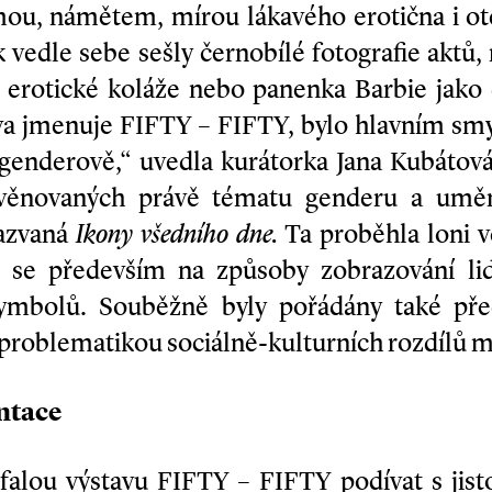
mou, námětem, mírou lákavého erotična i ot
 vedle sebe sešly černobílé fotografie aktů,
, erotické koláže nebo panenka Barbie jak
ava jmenuje FIFTY – FIFTY, bylo hlavním sm
genderově,“ uvedla kurátorka Jana Kubátová.
í věnovaných právě tématu genderu a umě
nazvaná
Ikony všedního dne.
Ta proběhla loni v
la se především na způsoby zobrazování li
ymbolů. Souběžně byly pořádány také pře
problematikou sociálně-kulturních rozdílů m
ntace
ufalou výstavu FIFTY – FIFTY podívat s jis