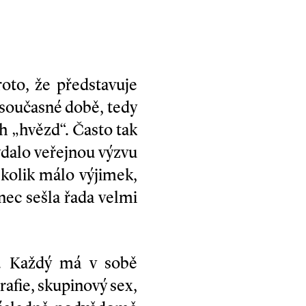
oto, že představuje
 současné době, tedy
 „hvězd“. Často tak
ydalo veřejnou výzvu
ěkolik málo výjimek,
nec sešla řada velmi
ní. Každý má v sobě
afie, skupinový sex,