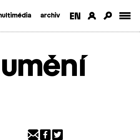
ultimédia
archiv
 umění