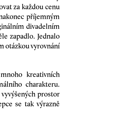
ovat za každou cenu
e nakonec příjemným
ginálním divadelním
le zapadlo. Jednalo
ím otázkou vyrovnání
m mnoho kreativních
málního charakteru.
o vyvýšených prostor
epce se tak výrazně