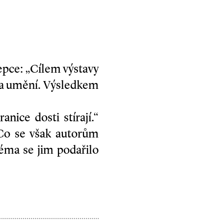
epce: „Cílem výstavy
y a umění. Výsledkem
nice dosti stírají.“
 Co se však autorům
téma se jim podařilo