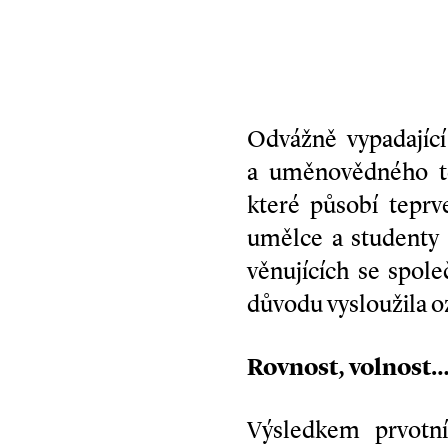
Odvážně vypadající
a uměnovědného te
které působí teprv
umělce a studenty 
věnujících se spol
důvodu vysloužila o
Rovnost, volnost
Výsledkem prvotní