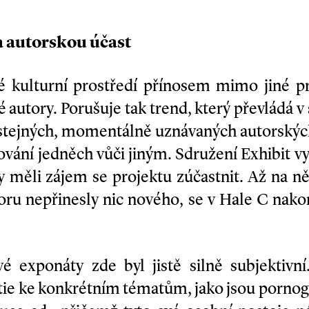
a autorskou účast
ké kulturní prostředí přínosem mimo jiné pr
utory. Porušuje tak trend, který převládá v
 stejných, momentálně uznávaných autorských
vání jedněch vůči jiným. Sdružení Exhibit v
y měli zájem se projektu zúčastnit. Až na n
ru nepřinesly nic nového, se v Hale C nako
vé exponáty zde byl jistě silně subjektiv
ie ke konkrétním tématům, jako jsou pornogr