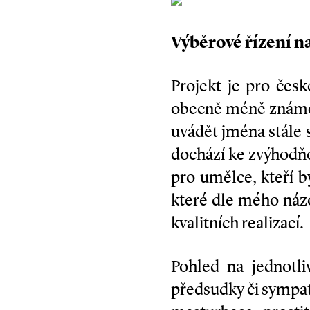
Výběrové řízení n
Projekt je pro čes
obecně méně známé a
uvádět jména stále
dochází ke zvýhodňo
pro umělce, kteří b
které dle mého názo
kvalitních realizací.
Pohled na jednotli
předsudky či sympat