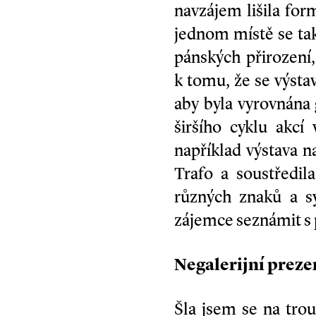
navzájem lišila for
jednom místě se tak
pánských přirození
k tomu, že se výst
aby byla vyrovnána 
širšího cyklu akc
například výstava 
Trafo a soustředi
různých znaků a s
zájemce seznámit s 
Negalerijní preze
Šla jsem se na tro