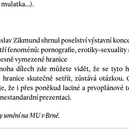
– mulatka…).
islav Zikmund shrnul poselství výstavní konc
k tří fenoménů: pornografie, erotiky-sexualit
y přesně vymezené hranice
ha dílech zde můžete vidět, že se tyto hra
o hranice skutečně setřít, zůstává otázkou.
 je, že i přes poněkud laciné a prvoplánové 
 nestandardní prezentaci.
ny umění na MU v Brně.