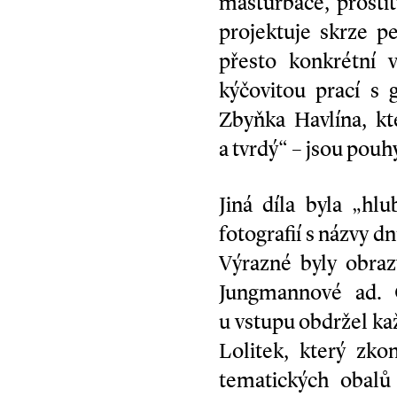
masturbace, prosti
projektuje skrze 
přesto konkrétní 
kýčovitou prací s 
Zbyňka Havlína, kt
a tvrdý“ – jsou pou
Jiná díla byla „hlu
fotografií s názvy d
Výrazné byly obraz
Jungmannové ad. O
u vstupu obdržel ka
Lolitek, který zk
tematických obalů 