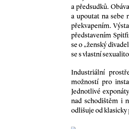
a předsudků. Obáva
a upoutat na sebe 
překvapením. Výsta
představením Spitf
se o „ženský divade
se s vlastní sexualit
Industriální prost
možností pro insta
Jednotlivé exponáty
nad schodištěm i n
odlišuje od klasicky