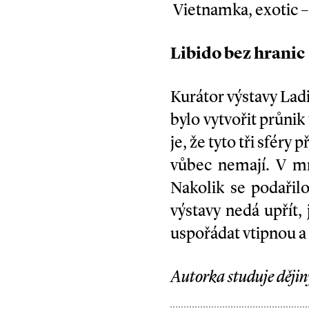
Vietnamka, exotic 
Libido bez hranic
Kurátor výstavy Lad
bylo vytvořit průni
je, že tyto tři sfér
vůbec nemají. V mno
Nakolik se podařil
výstavy nedá upřít,
uspořádat vtipnou a
Autorka studuje ději