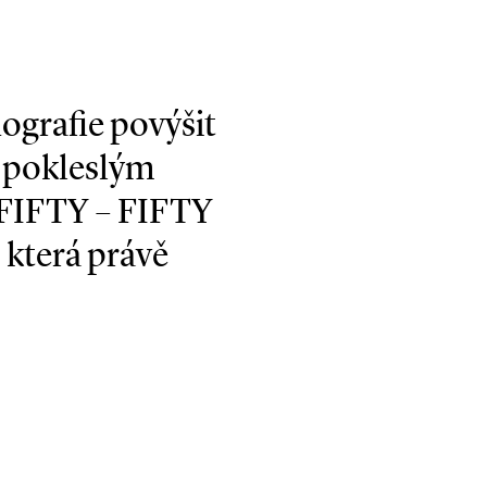
nografie povýšit
a pokleslým
 FIFTY – FIFTY
která právě