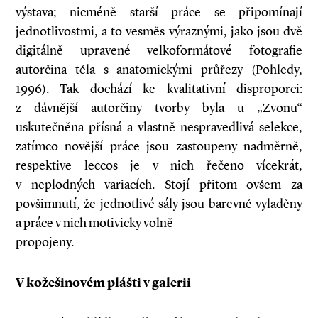
výstava; nicméně starší práce se připomínají
jednotlivostmi, a to vesměs výraznými, jako jsou dvě
digitálně upravené velkoformátové fotografie
autorčina těla s anatomickými průřezy (Pohledy,
1996). Tak dochází ke kvalitativní disproporci:
z dávnější autorčiny tvorby byla u „Zvonu“
uskutečněna přísná a vlastně nespravedlivá selekce,
zatímco novější práce jsou zastoupeny nadměrně,
respektive leccos je v nich řečeno vícekrát,
v neplodných variacích. Stojí přitom ovšem za
povšimnutí, že jednotlivé sály jsou barevně vyladěny
a práce v nich motivicky volně
propojeny.
V kožešinovém plášti v galerii