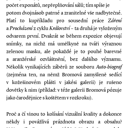
počet exponátů, nepřeplňování sálů; tím spíše je
potom dvojnásob patrné a zranitelné vše nadbytečné.
Platí to kupříkladu pro sousední práce
Záření
a
Procházení
z cyklu
Království
– ta druhá je vyloženým
odvarem první. Dvakrát se během expozice objevují
snímky, na nichž má umělkyně na tváři výraznou
zelenou masku, ale pokaždé je to pouhé barevné
a aranžérské ozvláštnění, bez dalšího významu.
Několik vynikajících záběrů ze souboru
Auto-biograf
(zejména ten, na němž Bromová zamyšleně sedící
v kožešinovém plášti v jakési galerii) je rušeno
dovětky k nim (příklad: v téže galerii Bromová pózuje
jako čarodějnice s koštětem v rozkroku).
Proč a čí vinou to kolísání vizuální kvality a dokonce
někdy i povážlivá prázdnota obrazu a obsahu?