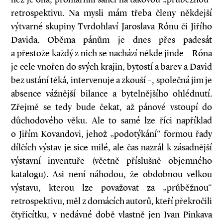
retrospektivu. Na mysli mám třeba členy někdejší
výtvarné skupiny Tvrdohlaví Jaroslava Rónu či Jiřího
Davida. Oběma pánům je dnes přes padesát
a přestože každý z nich se nachází někde jinde – Róna
je cele vnořen do svých krajin, bytostí a barev a David
bez ustání těká, intervenuje a zkouší –, společná jim je
absence vážnější bilance a bytelnějšího ohlédnutí.
Zřejmě se tedy bude čekat, až pánové vstoupí do
důchodového věku. Ale to samé lze říci například
o Jiřím Kovandovi, jehož „podotýkání“ formou řady
dílčích výstav je sice milé, ale čas nazrál k zásadnější
výstavní inventuře (včetně příslušně objemného
katalogu). Asi není náhodou, že obdobnou velkou
výstavu, kterou lze považovat za „průběžnou“
retrospektivu, měl z domácích autorů, kteří překročili
čtyřicítku, v nedávné době vlastně jen Ivan Pinkava