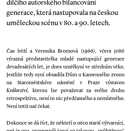
dílčího autorského bilancování
generace, která nastupovala na českou
uměleckou scénu v 80. a 90. letech.
Čas běží a Veronika Bromová (1966), včera ještě
výrazná představitelka mladé nastupující generace
devadesátých let, je dnes umělkyní ve středním věku.
Jestliže tedy nyní obsadila Dům u Kamenného zvonu
na Staroměstském náměstí v Praze výstavou
Království,
kterou lze považovat za svého druhu
retrospektivu, není to nic předčasného a nemístného.
Není totiž nač čekat.
Dokonce se dá říct, že někteří o něco starší výtvarníci,
než je ona, promarnili šanci na takovou „průběžnou“