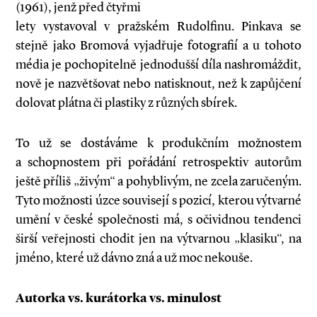
(1961), jenž před čtyřmi
lety vystavoval v pražském Rudolfinu. Pinkava se
stejně jako Bromová vyjadřuje fotografií a u tohoto
média je pochopitelně jednodušší díla nashromáždit,
nově je nazvětšovat nebo natisknout, než k zapůjčení
dolovat plátna či plastiky z různých sbírek.
To už se dostáváme k produkčním možnostem
a schopnostem při pořádání retrospektiv autorům
ještě příliš „živým“ a pohyblivým, ne zcela zaručeným.
Tyto možnosti úzce souvisejí s pozicí, kterou výtvarné
umění v české společnosti má, s očividnou tendenci
širší veřejnosti chodit jen na výtvarnou „klasiku“, na
jméno, které už dávno zná a už moc nekouše.
Autorka vs. kurátorka vs. minulost