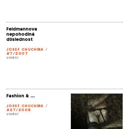
Feldmannova
nepohodlná
důslednost
JOSEF CHUCHMA
/
#7/2007
umění
Fashion & …
JOSEF CHUCHMA
/
#27/2008
umění