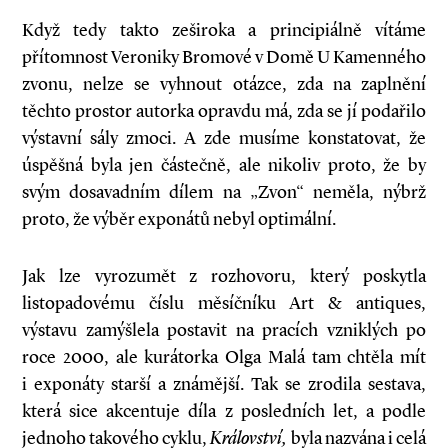
Když tedy takto zeširoka a principiálně vítáme
přítomnost Veroniky Bromové v Domě U Kamenného
zvonu, nelze se vyhnout otázce, zda na zaplnění
těchto prostor autorka opravdu má, zda se jí podařilo
výstavní sály zmoci. A zde musíme konstatovat, že
úspěšná byla jen částečně, ale nikoliv proto, že by
svým dosavadním dílem na „Zvon“ neměla, nýbrž
proto, že výběr exponátů nebyl optimální.
Jak lze vyrozumět z rozhovoru, který poskytla
listopadovému číslu měsíčníku Art & antiques,
výstavu zamýšlela postavit na pracích vzniklých po
roce 2000, ale kurátorka Olga Malá tam chtěla mít
i exponáty starší a známější. Tak se zrodila sestava,
která sice akcentuje díla z posledních let, a podle
jednoho takového cyklu,
Království,
byla nazvána i celá