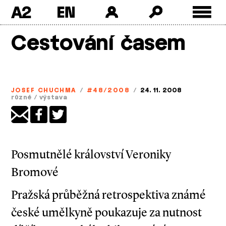
A2
Skip
Cestování časem
to
content
JOSEF CHUCHMA
/
#48/2008
/
24. 11. 2008
různé
/
výstava
Posmutnělé království Veroniky
Bromové
Pražská průběžná retrospektiva známé
české umělkyně poukazuje za nutnost