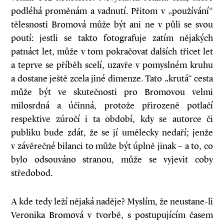
podléhá proměnám a vadnutí. Přitom v „používání“
tělesnosti Bromová může být ani ne v půli se svou
poutí: jestli se takto fotografuje zatím nějakých
patnáct let, může v tom pokračovat dalších třicet let
a teprve se příběh scelí, uzavře v pomyslném kruhu
a dostane ještě zcela jiné dimenze. Tato „krutá“ cesta
může být ve skutečnosti pro Bromovou velmi
milosrdná a účinná, protože přirozeně potlačí
respektive zúročí i ta období, kdy se autorce či
publiku bude zdát, že se jí umělecky nedaří; jenže
v závěrečné bilanci to může být úplně jinak – a to, co
bylo odsouváno stranou, může se vyjevit coby
středobod.
A kde tedy leží nějaká naděje? Myslím, že neustane-li
Veronika Bromová v tvorbě, s postupujícím časem