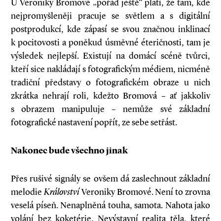
U Veroniky Bromové „pořád ještě“ platí, že tam, kde
nejpromyšleněji pracuje se světlem a s digitální
postprodukcí, kde zápasí se svou značnou inklinací
k pocitovosti a poněkud úsměvné éteričnosti, tam je
výsledek nejlepší. Existují na domácí scéně tvůrci,
kteří sice nakládají s fotografickým médiem, nicméně
tradiční představy o fotografickém obraze u nich
zkrátka nehrají roli, kdežto Bromová – ať jakkoliv
s obrazem manipuluje – nemůže své základní
fotografické nastavení popřít, ze sebe setřást.
Nakonec bude všechno jinak
Přes rušivé signály se ovšem dá zaslechnout základní
melodie
Království
Veroniky Bromové. Není to zrovna
veselá píseň. Nenaplněná touha, samota. Nahota jako
volání bez koketérie. Nevýstavní realita těla, které