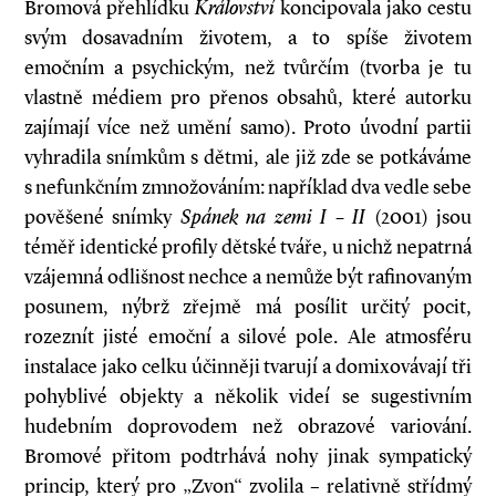
Bromová přehlídku
Království
koncipovala jako cestu
svým dosavadním životem, a to spíše životem
emočním a psychickým, než tvůrčím (tvorba je tu
vlastně médiem pro přenos obsahů, které autorku
zajímají více než umění samo). Proto úvodní partii
vyhradila snímkům s dětmi, ale již zde se potkáváme
s nefunkčním zmnožováním: například dva vedle sebe
pověšené snímky
Spánek na zemi I – II
(2001) jsou
téměř identické profily dětské tváře, u nichž nepatrná
vzájemná odlišnost nechce a nemůže být rafinovaným
posunem, nýbrž zřejmě má posílit určitý pocit,
rozeznít jisté emoční a silové pole. Ale atmosféru
instalace jako celku účinněji tvarují a domixovávají tři
pohyblivé objekty a několik videí se sugestivním
hudebním doprovodem než obrazové variování.
Bromové přitom podtrhává nohy jinak sympatický
princip, který pro „Zvon“ zvolila – relativně střídmý