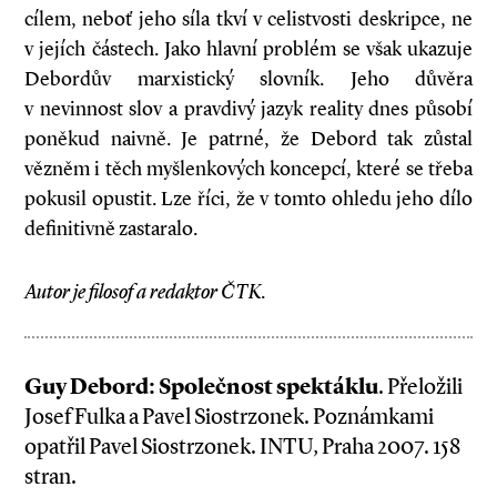
cílem, neboť jeho síla tkví v celistvosti deskripce, ne
v jejích částech. Jako hlavní problém se však ukazuje
Debordův marxistický slovník. Jeho důvěra
v nevinnost slov a pravdivý jazyk reality dnes působí
poněkud naivně. Je patrné, že Debord tak zůstal
vězněm i těch myšlenkových koncepcí, které se třeba
pokusil opustit. Lze říci, že v tomto ohledu jeho dílo
definitivně zastaralo.
Autor je filosof a redaktor ČTK.
Guy Debord: Společnost spektáklu
. Přeložili
Josef Fulka a Pavel Siostrzonek. Poznámkami
opatřil Pavel Siostrzonek. INTU, Praha 2007. 158
stran.