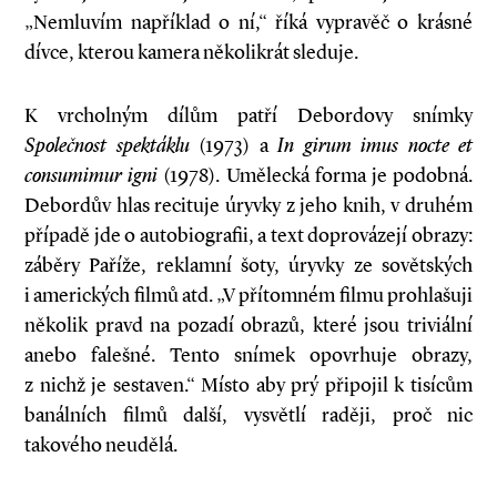
„Nemluvím například o ní,“ říká vypravěč o krásné
dívce, kterou kamera několikrát sleduje.
K vrcholným dílům patří Debordovy snímky
Společnost spektáklu
(1973) a
In girum imus nocte et
consumimur igni
(1978). Umělecká forma je podobná.
Debordův hlas recituje úryvky z jeho knih, v druhém
případě jde o autobiografii, a text doprovázejí obrazy:
záběry Paříže, reklamní šoty, úryvky ze sovětských
i amerických filmů atd. „V přítomném filmu prohlašuji
několik pravd na pozadí obrazů, které jsou triviální
anebo falešné. Tento snímek opovrhuje obrazy,
z nichž je sestaven.“ Místo aby prý připojil k tisícům
banálních filmů další, vysvětlí raději, proč nic
takového neudělá.