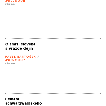
#27/2008
různé
O smrti člověka
a vraždě dějin
PAVEL BARTOŠEK
/
#39/2007
různé
Selhání
schwarzwaldského