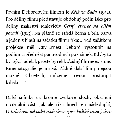
Prvním Debordovým filmem je
Křik za Sada
(1952).
Pro dějiny filmu představuje obdobný počin jako pro
dějiny malířství Malevičův
Černý čtverec na bílém
pozadí
(1913). Na plátně se střídá černá a bílá barva
a jeden z hlasů na začátku filmu říká: „Před začátkem
projekce měl Guy-Ernest Debord vystoupit na
pódium a přednést pár úvodních poznámek. Kdyby to
byl býval udělal, prostě by řekl: ‚Žádný film neexistuje.
Kinematografie je mrtvá. Žádné další filmy nejsou
možné. Chcete-li, můžeme rovnou přistoupit
k diskusi.‘“
Další snímky už kromě zvukové složky obsahují
i vizuální část. Jak ale říká hned ten následující,
O průchodu několika osob skrze spíše krátký časový úsek