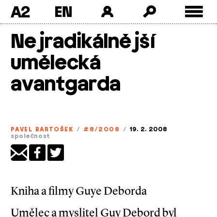
A2
Skip
Nejradikálnější
to
content
umělecká
avantgarda
PAVEL BARTOŠEK
/
#8/2008
/
19. 2. 2008
společnost
Kniha a filmy Guye Deborda
Umělec a myslitel Guy Debord byl