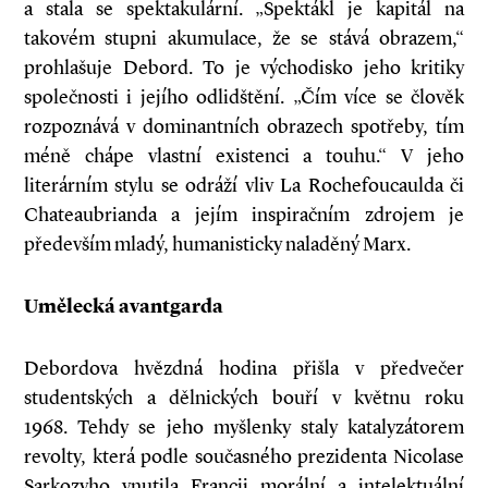
a stala se spektakulární. „Spektákl je kapitál na
takovém stupni akumulace, že se stává obrazem,“
prohlašuje Debord. To je východisko jeho kritiky
společnosti i jejího odlidštění. „Čím více se člověk
rozpoznává v dominantních obrazech spotřeby, tím
méně chápe vlastní existenci a touhu.“ V jeho
literárním stylu se odráží vliv La Rochefoucaulda či
Chateaubrianda a jejím inspiračním zdrojem je
především mladý, humanisticky naladěný Marx.
Umělecká avantgarda
Debordova hvězdná hodina přišla v předvečer
studentských a dělnických bouří v květnu roku
1968. Tehdy se jeho myšlenky staly katalyzátorem
revolty, která podle současného prezidenta Nicolase
Sarkozyho vnutila Francii morální a intelektuální