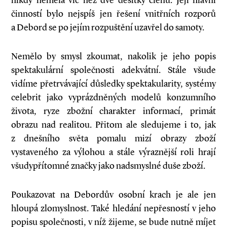
nikdy neměla víc než dvě desítky členů. Její hlavní
činností bylo nejspíš jen řešení vnitřních rozporů
a Debord se po jejím rozpuštění uzavřel do samoty.
Nemělo by smysl zkoumat, nakolik je jeho popis
spektakulární společnosti adekvátní. Stá­le všude
vidíme přetrvávající důsledky spektakularity, systémy
celebrit jako vyprázdněných modelů konzumního
života, ryze zbožní charakter informací, primát
obrazu nad realitou. Přitom ale sledujeme i to, jak
z dnešního světa pomalu mizí obrazy zboží
vystaveného za výlohou a stále výraznější roli hrají
všudypřítomné značky jako nadsmyslné duše zboží.
Poukazovat na Debordův osobní krach je ale jen
hloupá zlomyslnost. Také hledání nepřesností v jeho
popisu společnosti, v níž žijeme, se bude nutně míjet