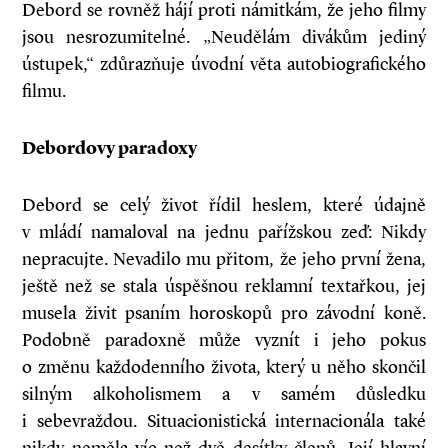
Debord se rovněž hájí proti námitkám, že jeho filmy
jsou nesrozumitelné. „Neudělám divákům jediný
ústupek,“ zdůrazňuje úvodní věta autobiografického
filmu.
Debordovy paradoxy
Debord se celý život řídil heslem, které údajně
v mládí namaloval na jednu pařížskou zeď: Nikdy
nepracujte. Nevadilo mu přitom, že jeho první žena,
ještě než se stala úspěšnou reklamní textařkou, jej
musela živit psaním horoskopů pro závodní koně.
Podobně paradoxně může vyznít i jeho pokus
o změnu každodenního života, který u něho skončil
silným alkoholismem a v samém důsledku
i sebevraždou. Situacionistická internacionála také