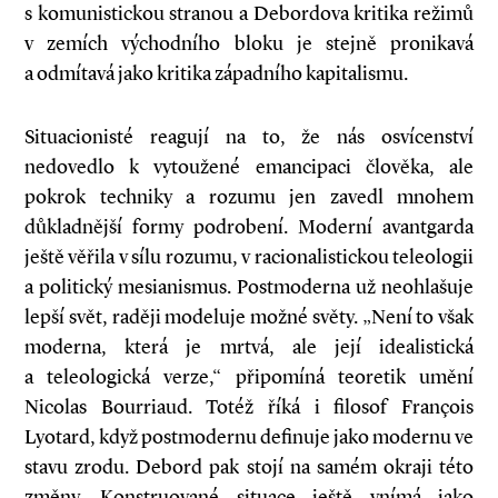
s komunistickou stranou a Debordova kritika režimů
v zemích východního bloku je stejně pronikavá
a odmítavá jako kritika západního kapitalismu.
Situacionisté reagují na to, že nás osvícenství
nedovedlo k vytoužené emancipaci člověka, ale
pokrok techniky a rozumu jen zavedl mnohem
důkladnější formy podrobení. Moderní avantgarda
ještě věřila v sílu rozumu, v racionalistickou teleologii
a politický mesianismus. Postmoderna už neohlašuje
lepší svět, raději modeluje možné světy. „Není to však
moderna, která je mrtvá, ale její idealistická
a teleologická verze,“ připomíná teoretik umění
Nicolas Bourriaud. Totéž říká i filosof François
Lyotard, když postmodernu definuje jako modernu ve
stavu zrodu. Debord pak stojí na samém okraji této
změny. Konstruované situace ještě vnímá jako