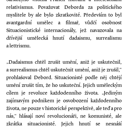
relativismus. Považovat Deborda za politického
myslitele by ale bylo zkratkovité. Především to byl
avantgardní umělec a filmař, vůdčí osobnost
Situacionistické internacionály, jež navazovala na
dřívější umělecká hnutí dadaismu, surrealismu
a lettrismu.
„Dadaismus chtěl zrušit umění, aniž je uskutečnil,
a surrealismus chtěl uskutečnit umění, aniž je zrušil,“
prohlašoval Debord. Situacionisté podle něj chtějí
umění zrušit tím, že ho uskuteční. Jejich uměleckým
cílem je revoluce každodenního života. „Jediným
zajímavým podnikem je osvobození každodenního
života, ne pouze v historické perspektivě, ale teď a pro
nás,“ hlásají noví revolucionáři, ne komunisté, ale
zkrátka situacionisté. Jejich hnutí se nesnáší