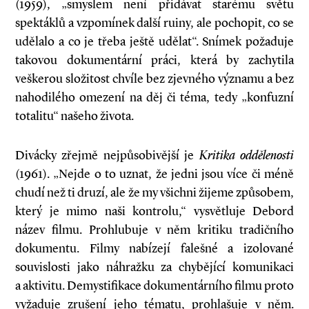
(1959), „smyslem není přidávat starému světu
spektáklů a vzpomínek další ruiny, ale pochopit, co se
udělalo a co je třeba ještě udělat“. Snímek požaduje
takovou dokumentární práci, která by zachytila
veškerou složitost chvíle bez zjevného významu a bez
nahodilého omezení na děj či téma, tedy „konfuzní
totalitu“ našeho života.
Divácky zřejmě nejpůsobivější je
Kritika oddělenosti
(1961). „Nejde o to uznat, že jedni jsou více či méně
chudí než ti druzí, ale že my všichni žijeme způsobem,
který je mimo naši kontrolu,“ vysvětluje Debord
název filmu. Prohlubuje v něm kritiku tradičního
dokumentu. Filmy nabízejí falešné a izolované
souvislosti jako náhražku za chybějící komunikaci
a aktivitu. Demystifikace dokumentárního filmu proto
vyžaduje zrušení jeho tématu, prohlašuje v něm.