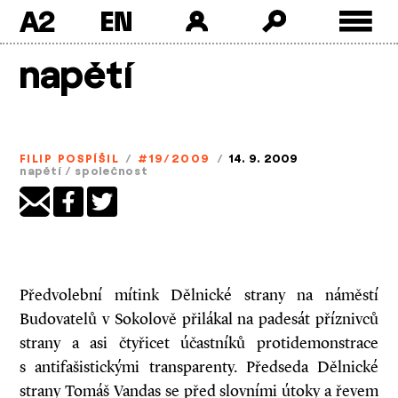
A2
Skip
napětí
to
content
FILIP POSPÍŠIL
/
#19/2009
/
14. 9. 2009
napětí
/
společnost
Předvolební mítink Dělnické strany na náměstí
Budovatelů v Sokolově přilákal na padesát příznivců
strany a asi čtyřicet účastníků protidemonstrace
s antifašistickými transparenty. Předseda Dělnické
strany Tomáš Vandas se před slovními útoky a řevem