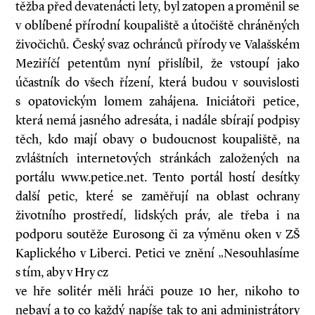
těžba před devatenácti lety, byl zatopen a proměnil se
v oblíbené přírodní koupaliště a útočiště chráněných
živočichů. Český svaz ochránců přírody ve Valašském
Meziříčí petentům nyní přislíbil, že vstoupí jako
účastník do všech řízení, která budou v souvislosti
s opatovickým lomem zahájena. Iniciátoři petice,
která nemá jasného adresáta, i nadále sbírají podpisy
těch, kdo mají obavy o budoucnost koupaliště, na
zvláštních internetových stránkách založených na
portálu www.petice.net. Tento portál hostí desítky
další petic, které se zaměřují na oblast ochrany
životního prostředí, lidských práv, ale třeba i na
podporu soutěže Eurosong či za výměnu oken v ZŠ
Kaplického v Liberci. Petici ve znění „Nesouhlasíme
s tím, aby v Hry cz
ve hře solitér měli hráči pouze 10 her, nikoho to
nebaví a to co každý napíše tak to ani administrátory