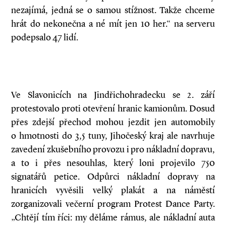
nezajímá, jedná se o samou stížnost. Takže chceme
hrát do nekonečna a né mít jen 10 her.“ na serveru
podepsalo 47 lidí.
Ve Slavonicích na Jindřichohradecku se 2. září
protestovalo proti otevření hranic kamionům. Dosud
přes zdejší přechod mohou jezdit jen automobily
o hmotnosti do 3,5 tuny, Jihočeský kraj ale navrhuje
zavedení zkušebního provozu i pro nákladní dopravu,
a to i přes nesouhlas, který loni projevilo 750
signatářů petice. Odpůrci nákladní dopravy na
hranicích vyvěsili velký plakát a na náměstí
zorganizovali večerní program Protest Dance Party.
„Chtějí tím říci: my děláme rámus, ale nákladní auta