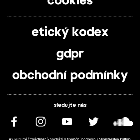
cookies
etický kodex
gdpr
obchodní podmínky
sledujte nás
A2 kulturní čtrnáctideník vychází s finanční podporou Ministerstva kultury