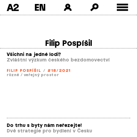
A2
Skip
to
content
Filip Pospíšil
Všichni na jedné lodi?
Zvláštní výzkum českého bezdomovectví
FILIP POSPÍŠIL
/
#18/2021
různé
/
veřejný prostor
Do trhu s byty nám neřezejte!
Dvě strategie pro bydlení v Česku