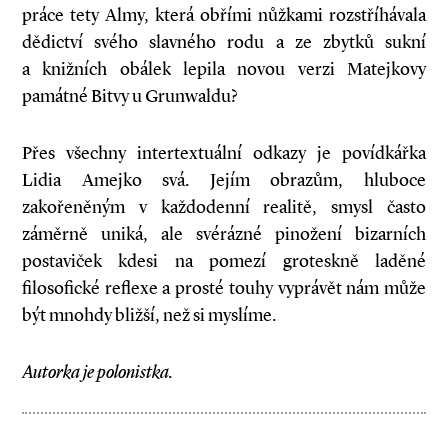
práce tety Almy, která obřími nůžkami rozstříhávala
dědictví svého slavného rodu a ze zbytků sukní
a knižních obálek lepila novou verzi Matejkovy
památné Bitvy u Grunwaldu?
Přes všechny intertextuální odkazy je povídkářka
Lidia Amejko svá. Jejím obrazům, hluboce
zakořeněným v každodenní realitě, smysl často
záměrně uniká, ale svérázné pinožení bizarních
postaviček kdesi na pomezí groteskně laděné
filosofické reflexe a prosté touhy vyprávět nám může
být mnohdy bližší, než si myslíme.
Autorka je polonistka.