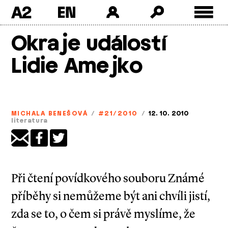
A2
Skip
Okraje událostí
to
content
Lidie Amejko
MICHALA BENEŠOVÁ
/
#21/2010
/
12. 10. 2010
literatura
Při čtení povídkového souboru Známé
příběhy si nemůžeme být ani chvíli jistí,
zda se to, o čem si právě myslíme, že