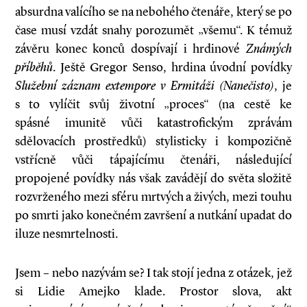
absurdna valícího se na nebohého čtenáře, který se po
čase musí vzdát snahy porozumět „všemu“. K témuž
závěru konec konců dospívají i hrdinové
Známých
příběhů
. Ještě Gregor Senso, hrdina úvodní povídky
Služební záznam extempore v Ermitáži (Nanečisto)
, je
s to vylíčit svůj životní „proces“ (na cestě ke
spásné imunitě vůči katastrofickým zprávám
sdělovacích prostředků) stylisticky i kompozičně
vstřícně vůči tápajícímu čtenáři, následující
propojené povídky nás však zavádějí do světa složitě
rozvrženého mezi sféru mrtvých a živých, mezi touhu
po smrti jako konečném završení a nutkání upadat do
iluze nesmrtelnosti.
Jsem – nebo nazývám se? I tak stojí jedna z otázek, jež
si Lidie Amejko klade. Prostor slova, akt