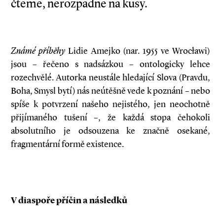
čteme, nerozpadne na kusy.
Známé příběhy
Lidie Amejko (nar. 1955 ve Wrocławi)
jsou – řečeno s nadsázkou – ontologicky lehce
rozechvělé. Autorka neustále hledající Slova (Pravdu,
Boha, Smysl bytí) nás neútěšně vede k poznání – nebo
spíše k potvrzení našeho nejistého, jen neochotně
přijímaného tušení –, že každá stopa čehokoli
absolutního je odsouzena ke značně osekané,
fragmentární formě existence.
V diaspoře příčin a následků