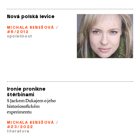
Nová polská levice
MICHALA BENEŠOVÁ
/
#8/2012
společnost
Ironie pronikne
štěrbinami
S Jackem Dukajem o jeho
historiosofickém
experimentu
MICHALA BENEŠOVÁ
/
#23/2022
literatura