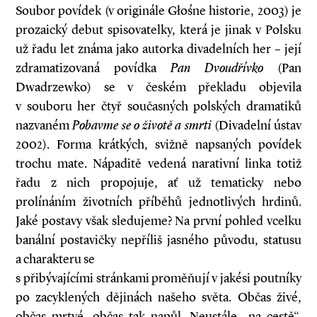
Soubor povídek (v originále Głośne historie, 2003) je
prozaický debut spisovatelky, která je jinak v Polsku
už řadu let známa jako autorka divadelních her – její
zdramatizovaná povídka
Pan Dvoudřívko
(Pan
Dwadrzewko) se v českém překladu objevila
v souboru her čtyř současných polských dramatiků
nazvaném
Pobavme se o životě a smrti
(Divadelní ústav
2002). Forma krátkých, svižně napsaných povídek
trochu mate. Nápaditě vedená narativní linka totiž
řadu z nich propojuje, ať už tematicky nebo
prolínáním životních příběhů jednotlivých hrdinů.
Jaké postavy však sledujeme? Na první pohled vcelku
banální postavičky nepříliš jasného původu, statusu
a charakteru se
s přibývajícími stránkami proměňují v jakési poutníky
po zacyklených dějinách našeho světa. Občas živé,
občas mrtvé, občas tak napůl. Neustále „na cestě“,