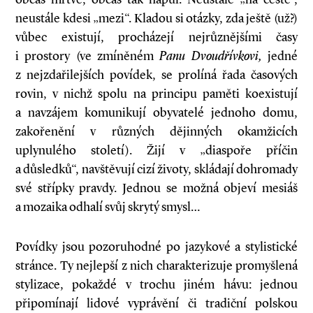
neustále kdesi „mezi“. Kladou si otázky, zda ještě (už?)
vůbec existují, procházejí nejrůznějšími časy
i prostory (ve zmíněném
Panu Dvoudřívkovi,
jedné
z nejzdařilejších povídek, se prolíná řada časových
rovin, v nichž spolu na principu paměti koexistují
a navzájem komunikují obyvatelé jednoho domu,
zakořenění v různých dějinných okamžicích
uplynulého století). Žijí v „diaspoře příčin
a důsledků“, navštěvují cizí životy, skládají dohromady
své střípky pravdy. Jednou se možná objeví mesiáš
a mozaika odhalí svůj skrytý smysl…
Povídky jsou pozoruhodné po jazykové a stylistické
stránce. Ty nejlepší z nich charakterizuje promyšlená
stylizace, pokaždé v trochu jiném hávu: jednou
připomínají lidové vyprávění či tradiční polskou