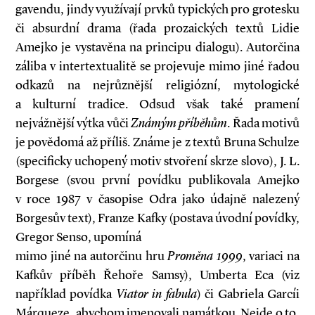
gavendu, jindy využívají prvků typických pro grotesku
či absurdní drama (řada prozaických textů Lidie
Amejko je vystavěna na principu dialogu). Autorčina
záliba v intertextualitě se projevuje mimo jiné řadou
odkazů na nejrůznější religiózní, mytologické
a kulturní tradice. Odsud však také pramení
nejvážnější výtka vůči
Známým příběhům
. Řada motivů
je povědomá až příliš. Známe je z textů Bruna Schulze
(specificky uchopený motiv stvoření skrze slovo), J. L.
Borgese (svou první povídku publikovala Amejko
v roce 1987 v časopise Odra jako údajně nalezený
Borgesův text), Franze Kafky (postava úvodní povídky,
Gregor Senso, upomíná
mimo jiné na autorčinu hru
Proměna 1999
, variaci na
Kafkův příběh Řehoře Samsy), Umberta Eca (viz
například povídka
Viator in fabula
) či Gabriela Garcíi
Márqueze, abychom jmenovali namátkou. Nejde o to,