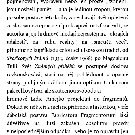
pojmenování, vyprávění nebo jen prosté „žvanění“
jsou nositeli paměti – a ta je jedinou stopou, kterou
po sobě postavy této knihy zanechávají. Svět upletený
ze slov samozřejmě není překvapivá metafora. Fakt, že
autorka a její hrdinové hledají nejčastěji na „okrajích
událostí“, na „rubu reality“, na „smetišti věcí“,
připomene kupříkladu celou schulzovskou tradici, od
Skořicových krámů
(1933, česky 1968) po Magdalenu
Tulli. Svět
Známých příběhů
se postupně doslova
rozkouskovává, stačí na něj pohlédnout z opačné
strany, pod jiným světlem, jinou optikou. Uniká nám
pak celkový tvar, ale skutečnou svobodu si
hrdinové Lidie Amejko projektují do fragmentů.
Dokud se někteří z nich nepřihrnou s historkou, v níž
ďábelská postava Fabricatora Fragmentorum láká
důvěřivce na iluzi zakušení absolutní pravdy
v nejposlednějším odpadku. Nebo je to opravdu jen