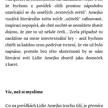
že bychom z povídek cítili prostou nápodobu
uzavírající se do umělých „textových světů“. Amejko
využívá literárního světa svých „učitelů“ rafinovaně,
inspiraci nepopírá, ale chtě nechtě se nemůžete zbavit
dojmu, že jste to už někde četli… Zcela případně tu
narážíme na meze intertextuální hry – aniž bychom
chtěli za každou cenu podrývat tvrzení, že vše už bylo
napsáno, protože bez této skutečnosti by se nám
literární svět Lidie Amejko zbortil jako domeček
z karet.
Víc, než si myslíme
Co na povídkách Lidie Amejko trochu tíží, je přemíra