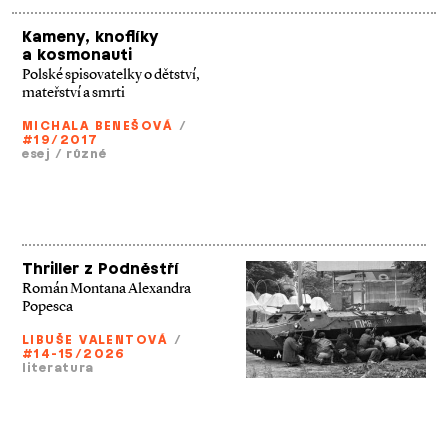
Kameny, knoflíky
a kosmonauti
Polské spisovatelky o dětství,
mateřství a smrti
MICHALA BENEŠOVÁ
/
#19/2017
esej
/
různé
Thriller z Podněstří
Román Montana Alexandra
Popesca
LIBUŠE VALENTOVÁ
/
#14-15/2026
literatura